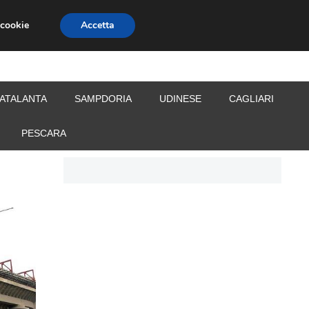
 cookie
Accetta
S
CALCIOMERCATO
ALLENATORI
ATALANTA
SAMPDORIA
UDINESE
CAGLIARI
PESCARA