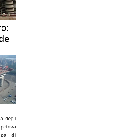
o:
nde
a degli
 poteva
za di