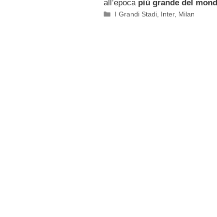
all’epoca
più grande del mond
Categorie
I Grandi Stadi
,
Inter
,
Milan