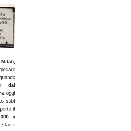
Milan,
giocare
 quando
ato
dal
a oggi
to subì
portò il
.000 a
stadio