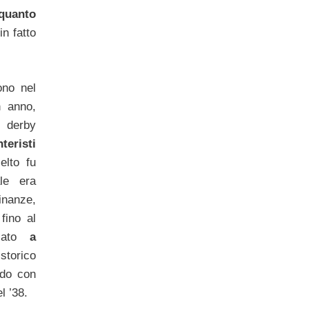
quanto
in fatto
ono nel
 anno,
 derby
teristi
lto fu
le era
inanze,
fino al
ato
a
storico
ndo con
l ’38.