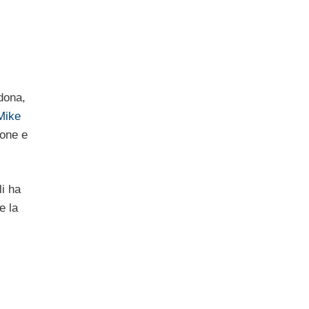
dona,
Mike
ione e
li ha
e la