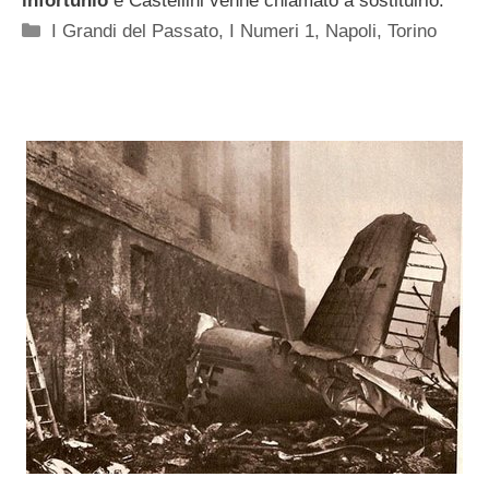
infortunio
e Castellini venne chiamato a sostituirlo.
Categorie
I Grandi del Passato
,
I Numeri 1
,
Napoli
,
Torino