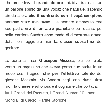
che precedeva
il grande dolore.
Iniziò a tirar calci ad
un pallone spinto da una vocazione naturale, sapendo
sin da allora
che il confronto con il papà-campione
sarebbe stato inevitavile. Ha sempre ammesso che
suo padre
era di un altro pianeta
e per quanto poi
nella carriera Sandro ebbe modo di dimostrare grandi
doti, non raggiunse mai
la classe sopraffina
del
genitore.
Lo portò all’Inter
Giuseppe Meazza,
più per pietà
verso un ragazzino che aveva perso suo padre in un
modo così tragico,
che per l’effettivo talento
del
giovane Mazzola. Ma Sandro negli anni riuscì tirar
fuori
la classe
e ad onorare il cognome che portava.
Categorie
I Grandi del Passato
,
I Grandi Numeri 10
,
Inter
,
Mondiali di Calcio
,
Partite Storiche