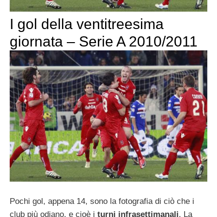
I gol della ventitreesima
giornata – Serie A 2010/2011
Pochi gol, appena 14, sono la fotografia di ciò che i
club più odiano, e cioè i
turni infrasettimanali
. La