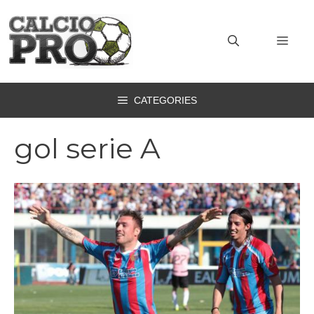
Vai
al
MEN
contenuto
CATEGORIES
gol serie A