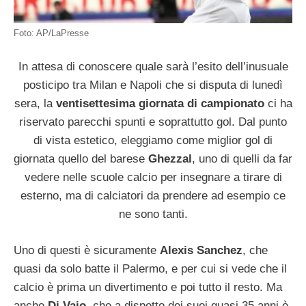
Foto: AP/LaPresse
In attesa di conoscere quale sarà l’esito dell’inusuale
posticipo tra Milan e Napoli che si disputa di lunedì
sera, la
ventisettesima giornata di campionato
ci ha
riservato parecchi spunti e soprattutto gol. Dal punto
di vista estetico, eleggiamo come miglior gol di
giornata quello del barese
Ghezzal
, uno di quelli da far
vedere nelle scuole calcio per insegnare a tirare di
esterno, ma di calciatori da prendere ad esempio ce
ne sono tanti.
Uno di questi è sicuramente
Alexis Sanchez
, che
quasi da solo batte il Palermo, e per cui si vede che il
calcio è prima un divertimento e poi tutto il resto. Ma
anche
Di Vaio
, che a dispetto dei suoi quasi 35 anni è