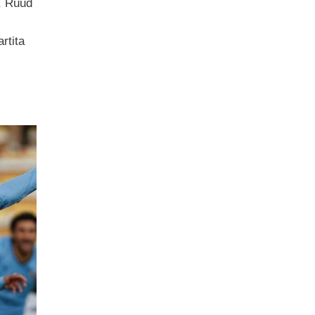
, Ruud
rtita