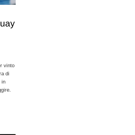
guay
r vinto
ra di
 in
ggire.