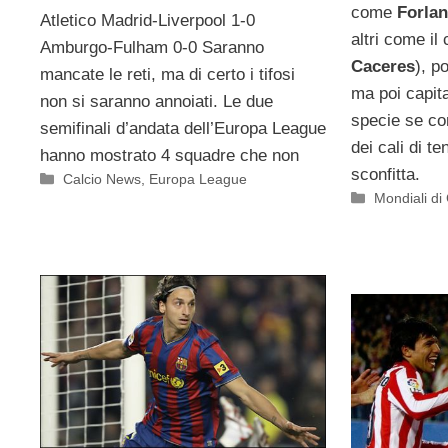
come
Forlan
Atletico Madrid-Liverpool 1-0
altri come il
Amburgo-Fulham 0-0 Saranno
Caceres
), p
mancate le reti, ma di certo i tifosi
ma poi capita
non si saranno annoiati. Le due
specie se co
semifinali d’andata dell’Europa League
dei cali di t
hanno mostrato 4 squadre che non
sconfitta.
Categorie
Calcio News
,
Europa League
Categorie
Mondiali di