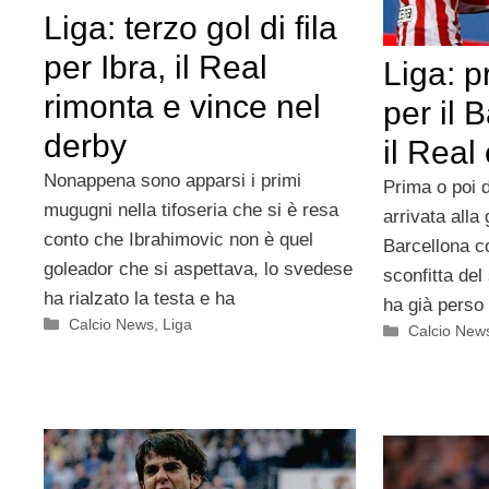
Liga: terzo gol di fila
per Ibra, il Real
Liga: p
rimonta e vince nel
per il 
derby
il Real
Nonappena sono apparsi i primi
Prima o poi 
mugugni nella tifoseria che si è resa
arrivata alla
conto che Ibrahimovic non è quel
Barcellona c
goleador che si aspettava, lo svedese
sconfitta del
ha rialzato la testa e ha
ha già perso 
Categorie
Calcio News
,
Liga
Categorie
Calcio New