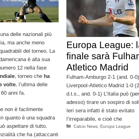
 una delle nazionali più
Europa League: l
oria, ma anche meno
quadrabili del torneo. La
finale sarà Fulha
damericana è alla sua
Atletico Madrid
numero 12 nella fase
ndiale
, torneo che
ha
Fulham-Amburgo 2-1 (and. 0-0
e volte
, l’ultima delle
Liverpool-Atletico Madrid 1-0 (
 60 anni fa.
d.t.s., and. 0-1) L’Italia può (pe
adesso) tirare un sospiro di sol
e non è facilmente
Ieri sera infatti è stato evitato
 in quanto è una squadra
l’irreparabile, e cioè che
uò aspettare di tutto.
Categorie
Calcio News
,
Europa League
nzialità che ha (attaccanti