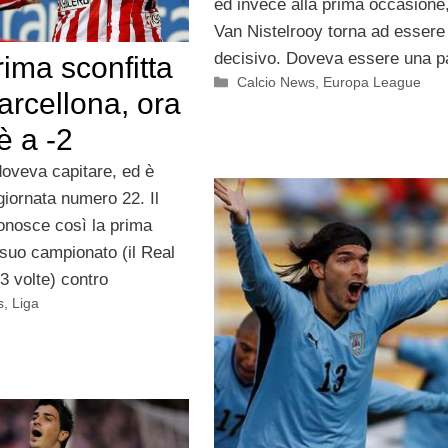
ed invece alla prima occasione
Van Nistelrooy torna ad essere
decisivo. Doveva essere una pa
rima sconfitta
Categorie
Calcio News
,
Europa League
Barcellona, ora
 è a -2
doveva capitare, ed è
 giornata numero 22. Il
onosce così la prima
 suo campionato (il Real
3 volte) contro
s
,
Liga