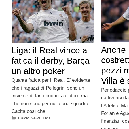
Anche i
Liga: il Real vince a
costret
fatica il derby, Barça
pezzi m
un altro poker
Villa è
Quanta fatica per il Real. E’ evidente
che i ragazzi di Pellegrini sono un
Periodaccio p
insieme di tanti buoni calciatori, ma
cattivi risul
che non sono per nulla una squadra.
l’Atletico Ma
Capita così che
Forlan e Aguer
Categorie
Calcio News
,
Liga
finanziari co
vendere