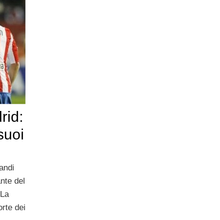
rid:
suoi
andi
nte del
 La
orte dei