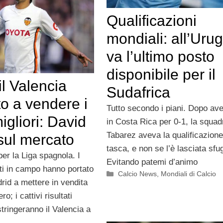
Qualificazioni
mondiali: all’Uru
va l’ultimo posto
disponibile per il
l Valencia
Sudafrica
to a vendere i
Tutto secondo i piani. Dopo ave
igliori: David
in Costa Rica per 0-1, la squad
Tabarez aveva la qualificazione
 sul mercato
tasca, e non se l’è lasciata sfu
er la Liga spagnola. I
Evitando patemi d’animo
tati in campo hanno portato
Categorie
Calcio News
,
Mondiali di Calcio
drid a mettere in vendita
o; i cattivi risultati
stringeranno il Valencia a