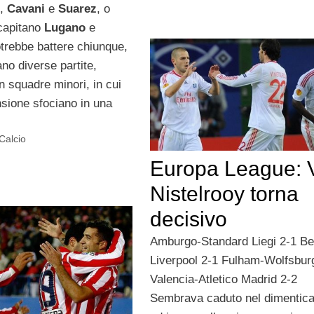
,
Cavani
e
Suarez
, o
 capitano
Lugano
e
otrebbe battere chiunque,
no diverse partite,
n squadre minori, in cui
ensione sfociano in una
 Calcio
Europa League: 
Nistelrooy torna
decisivo
Amburgo-Standard Liegi 2-1 Be
Liverpool 2-1 Fulham-Wolfsbur
Valencia-Atletico Madrid 2-2
Sembrava caduto nel dimentica