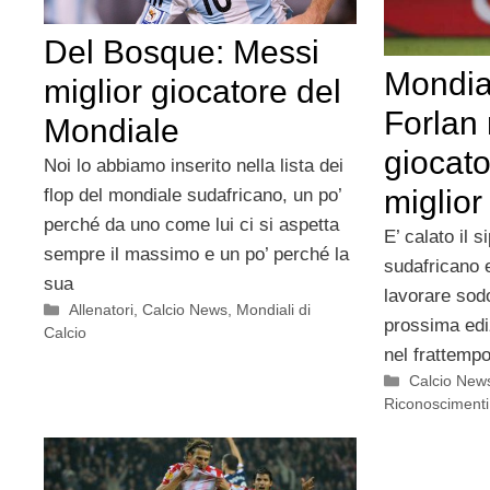
Del Bosque: Messi
Mondia
miglior giocatore del
Forlan 
Mondiale
giocato
Noi lo abbiamo inserito nella lista dei
miglior
flop del mondiale sudafricano, un po’
perché da uno come lui ci si aspetta
E’ calato il 
sempre il massimo e un po’ perché la
sudafricano 
sua
lavorare sodo
Categorie
Allenatori
,
Calcio News
,
Mondiali di
prossima edi
Calcio
nel frattempo
Categorie
Calcio New
Riconoscimenti