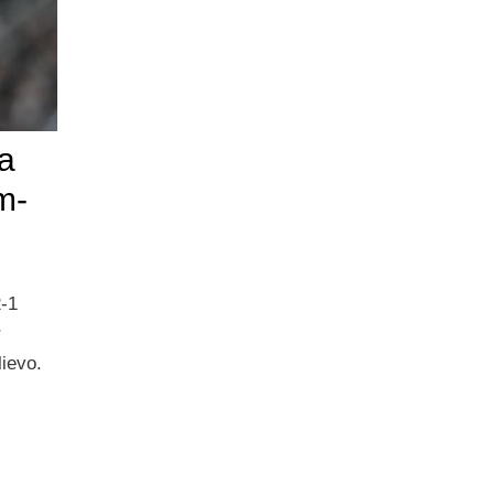
a
m-
)
2-1
r
lievo.