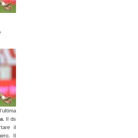
e
’ultima
a
. Il ds
tare il
ero. Il