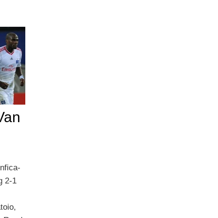
Van
nfica-
g 2-1
toio,