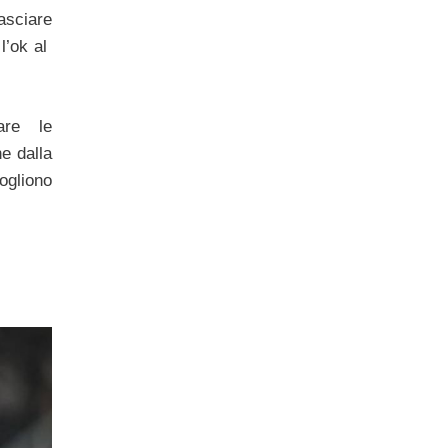
sciare
 l’ok al
are le
e dalla
liono