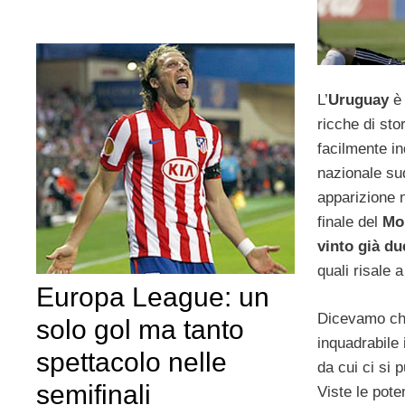
L’
Uruguay
è
ricche di st
facilmente in
nazionale su
apparizione 
finale del
Mo
vinto già du
quali risale a
Europa League: un
Dicevamo ch
solo gol ma tanto
inquadrabile
spettacolo nelle
da cui ci si p
semifinali
Viste le pote