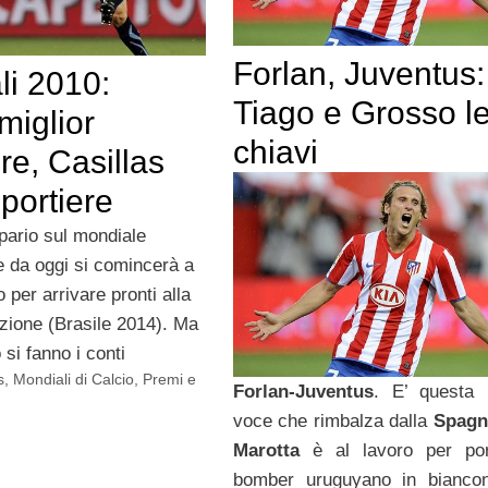
Forlan, Juventus:
li 2010:
Tiago e Grosso l
miglior
chiavi
re, Casillas
 portiere
sipario sul mondiale
e da oggi si comincerà a
 per arrivare pronti alla
zione (Brasile 2014). Ma
 si fanno i conti
s
,
Mondiali di Calcio
,
Premi e
Forlan-Juventus
. E’ questa l
voce che rimbalza dalla
Spagn
Marotta
è al lavoro per por
bomber uruguyano in biancon