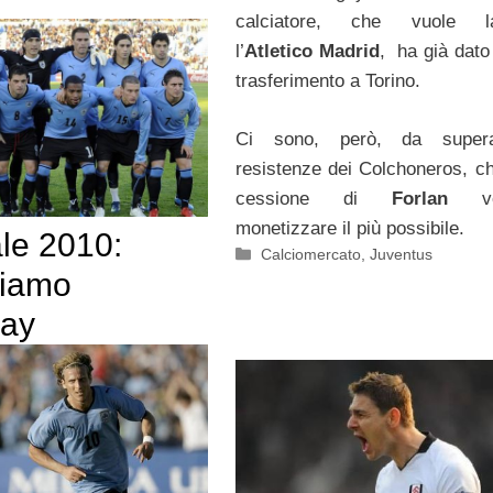
calciatore, che vuole la
l’
Atletico Madrid
, ha già dato
trasferimento a Torino.
Ci sono, però, da super
resistenze dei Colchoneros, ch
cessione di
Forlan
vog
monetizzare il più possibile.
le 2010:
Categorie
Calciomercato
,
Juventus
ciamo
uay