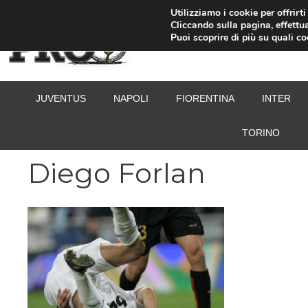
Vai
Utilizziamo i cookie per offrirt
Cliccando sulla pagina, effettua
al
Puoi scoprire di più su quali c
contenuto
JUVENTUS
NAPOLI
FIORENTINA
INTER
TORINO
Diego Forlan