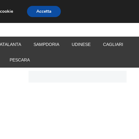
 cookie
Accetta
S
CALCIOMERCATO
ALLENATORI
ATALANTA
SAMPDORIA
UDINESE
CAGLIARI
PESCARA