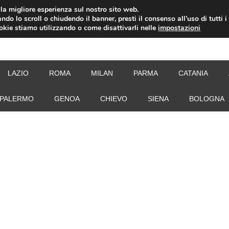
i la migliore esperienza sul nostro sito web.
ndo lo scroll o chiudendo il banner, presti il consenso all’uso di tutti i
ookie stiamo utilizzando o come disattivarli nelle
impostazioni
NEW
LAZIO
ROMA
MILAN
PARMA
CATANIA
PALERMO
GENOA
CHIEVO
SIENA
BOLOGNA