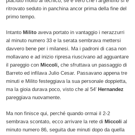
piaciuto molto al tecnico, se è vero che l’argentino si è
ritrovato seduto in panchina ancor prima della fine del
primo tempo.
Intanto
Milito
aveva portato in vantaggio i nerazzurri
al minuto numero 33 e la serata sembrava mettersi
davvero bene per i milanesi. Ma i padroni di casa non
mollavano e ad inizio ripresa riuscivano ad agguantare
il pareggio con
Miccoli,
che sfruttava un passaggio di
Barreto ed infilava Julio Cesar. Passavano appena tre
minuti e Milito festeggiava la sua personale doppietta,
ma la gioia durava poco, visto che al 54′
Hernandez
pareggiava nuovamente.
Ma non finisce qui, perché quando ormai il 2-2
sembrava scontato, ecco arrivare la rete di
Miccoli
al
minuto numero 86, seguita due minuti dopo da quella