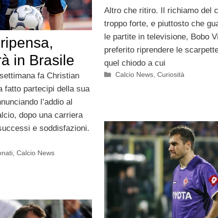
Altro che ritiro. Il richiamo del 
troppo forte, e piuttosto che gu
le partite in televisione, Bobo V
 ripensa,
preferito riprendere le scarpett
à in Brasile
quel chiodo a cui
Categorie
Calcio News
,
Curiosità
settimana fa Christian
a fatto partecipi della sua
nunciando l’addio al
lcio, dopo una carriera
 successi e soddisfazioni.
onati
,
Calcio News