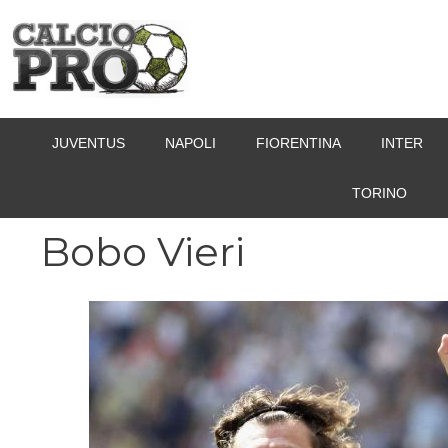
Vai
al
contenuto
JUVENTUS
NAPOLI
FIORENTINA
INTER
TORINO
Bobo Vieri