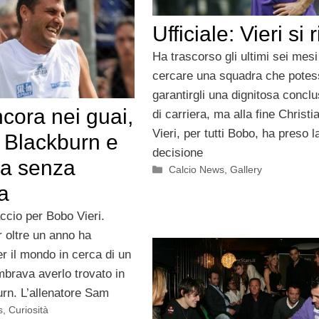
Ufficiale: Vieri si r
Ha trascorso gli ultimi sei mesi
cercare una squadra che potes
garantirgli una dignitosa concl
ncora nei guai,
di carriera, ma alla fine Christi
Vieri, per tutti Bobo, ha preso l
l Blackburn e
decisione
ova senza
Categorie
Calcio News
,
Gallery
a
ccio per Bobo Vieri.
 oltre un anno ha
r il mondo in cerca di un
mbrava averlo trovato in
rn. L’allenatore Sam
s
,
Curiosità