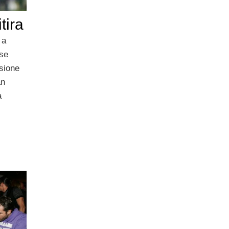
itira
 a
se
usione
an
a