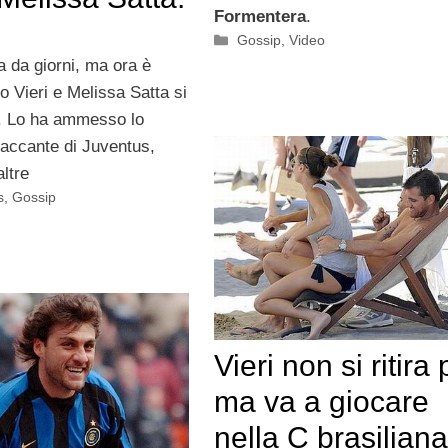
Formentera
.
Categorie
Gossip
,
Video
a da giorni, ma ora è
bo Vieri e Melissa Satta si
i. Lo ha ammesso lo
taccante di Juventus,
altre
s
,
Gossip
Vieri non si ritira 
ma va a giocare
nella C brasiliana