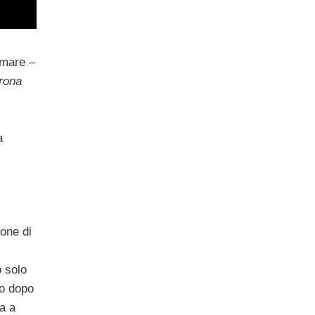
amare –
rona
a
ione di
 solo
lo dopo
za a