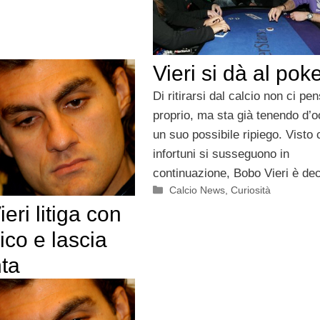
Vieri si dà al pok
Di ritirarsi dal calcio non ci pe
proprio, ma sta già tenendo d’o
un suo possibile ripiego. Visto 
infortuni si susseguono in
continuazione, Bobo Vieri è de
Categorie
Calcio News
,
Curiosità
eri litiga con
lico e lascia
nta