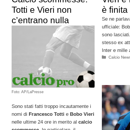
Totti e Vieri non
è finita
c’entrano nulla
Se ne parlav
ufficiale: Bo
sono lasciat
stesso ex at
Inter e mille 
Categorie
Calcio New
Foto: AP/LaPresse
Sono stati fatti troppo incautamente i
nomi di
Francesco Totti
e
Bobo Vieri
nelle ultime 24 ore in merito al
calcio
scommesse
. In particolare, il