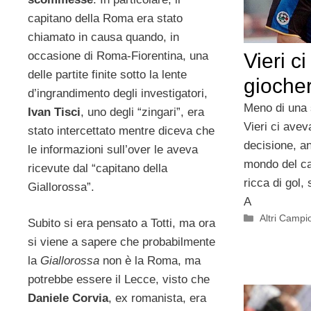
capitano della Roma era stato
chiamato in causa quando, in
occasione di Roma-Fiorentina, una
Vieri ci
delle partite finite sotto la lente
giocher
d’ingrandimento degli investigatori,
Meno di una 
Ivan Tisci
, uno degli “zingari”, era
Vieri ci avev
stato intercettato mentre diceva che
decisione, an
le informazioni sull’over le aveva
mondo del ca
ricevute dal “capitano della
ricca di gol,
Giallorossa”.
A
Categorie
Altri Campi
Subito si era pensato a Totti, ma ora
si viene a sapere che probabilmente
la
Giallorossa
non è la Roma, ma
potrebbe essere il Lecce, visto che
Daniele Corvia
, ex romanista, era