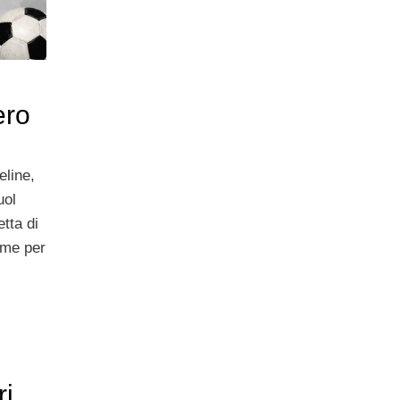
ero
eline,
uol
tta di
ieme per
ri