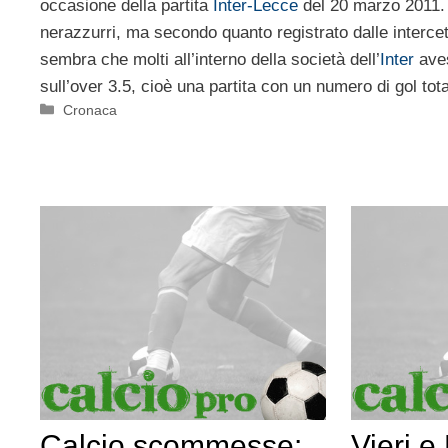
occasione della partita
Inter-Lecce
del 20 marzo 2011. Q
nerazzurri, ma secondo quanto registrato dalle intercet
sembra che molti all’interno della società dell’
Inter
aves
sull’over 3.5, cioè una partita con un numero di gol tota
Categorie
Cronaca
Calcio scommesse:
Vieri e