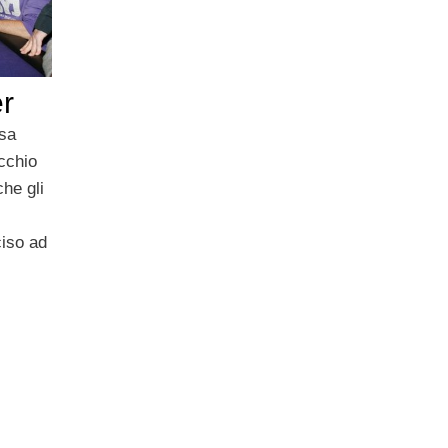
er
nsa
cchio
che gli
ciso ad