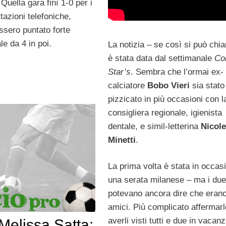
uella gara finì 1-0 per i
tazioni telefoniche,
sero puntato forte
le da 4 in poi.
La notizia – se così si può chi
è stata data dal settimanale
Co
Star’s
. Sembra che l’ormai ex-
calciatore
Bobo Vieri
sia stato
pizzicato in più occasioni con l
consigliera regionale, igienista
dentale, e simil-letterina
Nicole
Minetti
.
La prima volta è stata in occas
una serata milanese – ma i due
potevano ancora dire che erano
amici. Più complicato affermar
averli visti tutti e due in vacan
 Melissa Satta: