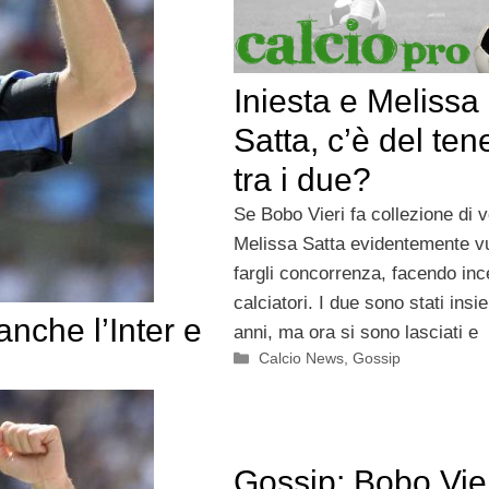
Iniesta e Melissa
Satta, c’è del ten
tra i due?
Se Bobo Vieri fa collezione di v
Melissa Satta evidentemente v
fargli concorrenza, facendo ince
calciatori. I due sono stati ins
nche l’Inter e
anni, ma ora si sono lasciati e
Categorie
Calcio News
,
Gossip
Gossip: Bobo Vie