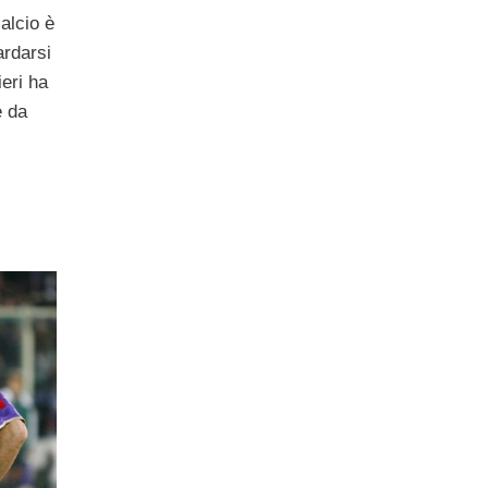
calcio è
ardarsi
ieri ha
e da