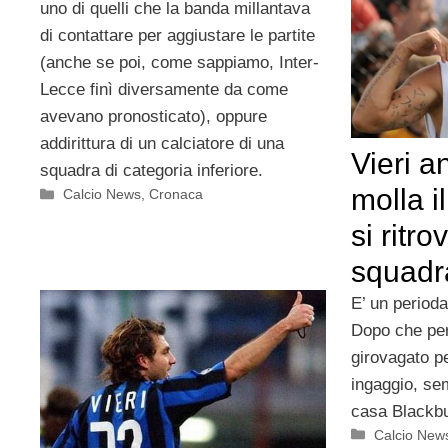
uno di quelli che la banda millantava
di contattare per aggiustare le partite
(anche se poi, come sappiamo, Inter-
Lecce finì diversamente da come
avevano pronosticato), oppure
addirittura di un calciatore di una
Vieri a
squadra di categoria inferiore.
molla i
Categorie
Calcio News
,
Cronaca
si ritr
squadr
E’ un perioda
Dopo che per
girovagato pe
ingaggio, se
casa Blackbu
Categorie
Calcio New