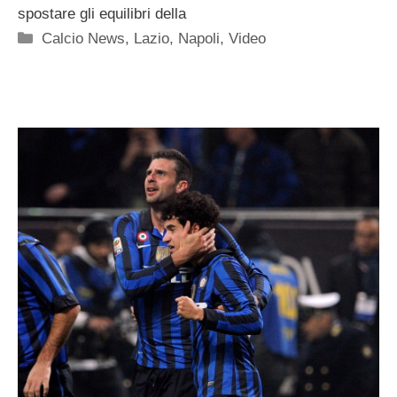
spostare gli equilibri della
Categorie
Calcio News
,
Lazio
,
Napoli
,
Video