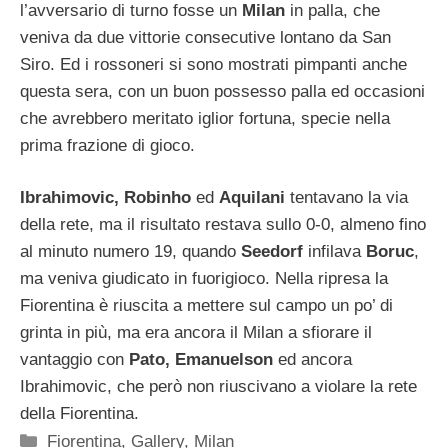
l’avversario di turno fosse un
Milan
in palla, che
veniva da due vittorie consecutive lontano da San
Siro. Ed i rossoneri si sono mostrati pimpanti anche
questa sera, con un buon possesso palla ed occasioni
che avrebbero meritato iglior fortuna, specie nella
prima frazione di gioco.
Ibrahimovic, Robinho
ed
Aquilani
tentavano la via
della rete, ma il risultato restava sullo 0-0, almeno fino
al minuto numero 19, quando
Seedorf
infilava
Boruc
,
ma veniva giudicato in fuorigioco. Nella ripresa la
Fiorentina è riuscita a mettere sul campo un po’ di
grinta in più, ma era ancora il Milan a sfiorare il
vantaggio con
Pato, Emanuelson
ed ancora
Ibrahimovic, che però non riuscivano a violare la rete
della Fiorentina.
Categorie
Fiorentina
,
Gallery
,
Milan