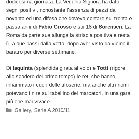
dodicesima giornata. La Vecchia Signora ha dato
segni positivi, nonostante l’assenza di pezzi da
novanta ed una difesa che doveva contare sui trenta e
passa anni di
Fabio Grosso
e sui 18 di
Sorensen
. La
Roma da parte sua allunga la striscia positiva e resta
lì, a due passi dalla vetta, dopo aver visto da vicino il
baratro per diverse settimane.
Di
Iaquinta
(splendida girata al volo) e
Totti
(rigore
allo scadere del primo tempo) le reti che hanno
infiammato i cuori delle tifoserie, ma anche altri nomi
potevano finire sul tabellino dei marcatori, in una gara
più che mai vivace.
Categorie
Gallery
,
Serie A 2010/11