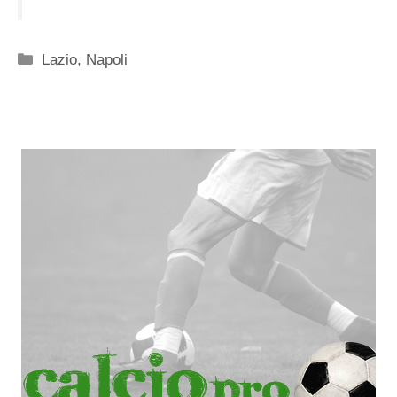
Categorie
Lazio
,
Napoli