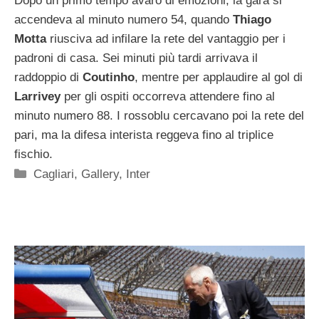
Dopo un primo tempo avaro di emozioni, la gara si
accendeva al minuto numero 54, quando
Thiago
Motta
riusciva ad infilare la rete del vantaggio per i
padroni di casa. Sei minuti più tardi arrivava il
raddoppio di
Coutinho
, mentre per applaudire al gol di
Larrivey
per gli ospiti occorreva attendere fino al
minuto numero 88. I rossoblu cercavano poi la rete del
pari, ma la difesa interista reggeva fino al triplice
fischio.
Categorie
Cagliari
,
Gallery
,
Inter