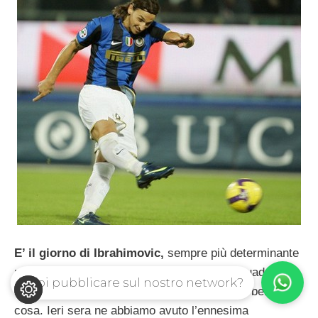
E’ il giorno di Ibrahimovic,
sempre più determinante
per l’Inter di Mourinho, sempre più uomo-squadra,
Vuoi pubblicare sul nostro network?
senza il quale
l’armata nerazzurra
sarebbe ben poca
cosa. Ieri sera ne abbiamo avuto l’ennesima