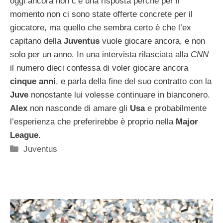
oggi ancora non c’è una risposta perchè per il
momento non ci sono state offerte concrete per il
giocatore, ma quello che sembra certo è che l’ex
capitano della
Juventus
vuole giocare ancora, e non
solo per un anno. In una intervista rilasciata alla
CNN
il numero dieci confessa di voler giocare ancora
cinque anni
, e parla della fine del suo contratto con la
Juve
nonostante lui volesse continuare in bianconero.
Alex
non nasconde di amare gli
Usa
e probabilmente
l’esperienza che preferirebbe è proprio nella
Major
League.
Categorie
Juventus