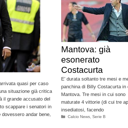
Mantova: già
esonerato
Costacurta
E’ durata soltanto tre mesi e m
 arrivata quasi per caso
panchina di Billy Costacurta in 
na situazione già critica
Mantova. Tre mesi in cui sono
à il grande accusato del
maturate 4 vittorie (di cui tre 
to scappare i senatori in
insediatosi, facendo
e dovessero andar bene,
Categorie
Calcio News
,
Serie B