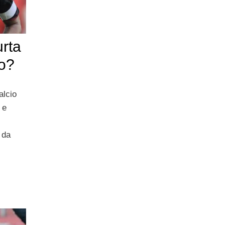
urta
o?
alcio
 e
 da