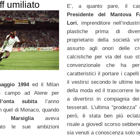
ff umiliato
E’, a quanto pare, il ca
Presidente del Mantova Fa
Lori
, imprenditore nell’industr
plastiche prima di diven
proprietario della società virg
assurto agli onori delle cr
calcistiche per via del suo st
convenzionale che ha per 
caratteristici il portare i capelli
il vestirsi secondo le ultime t
maggio 1994
ed il Milan
della moda ed il trascorrere le
n campo ad Atene per
a divertirsi in compagnia dei
l’onta subita
l’anno
tesserati. L’ultima “prodezza” 
n quel di Monaco, quando
però, è stata ben più eclat
que Marsiglia
aveva
risale a giovedì scorso sebben
nato le sue ambizioni
sia venuti a conoscenza solo o