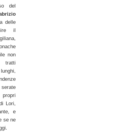
so del
brizio
ia delle
ire il
iliana,
onache
ile non
tratti
 lunghi,
endenze
 serate
 propri
di Lori,
ante, e
e se ne
ggi.