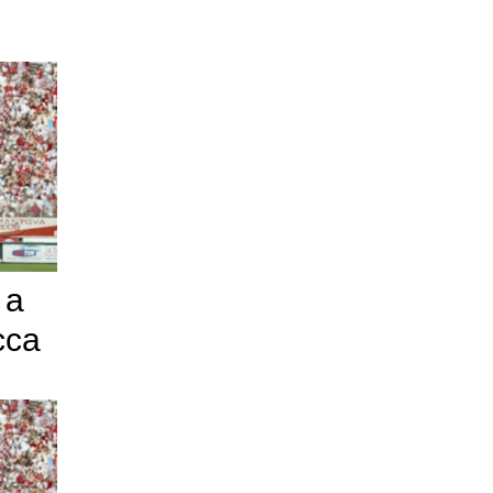
 a
cca