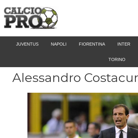
Vai
al
contenuto
JUVENTUS
NAPOLI
FIORENTINA
INTER
TORINO
Alessandro Costacur