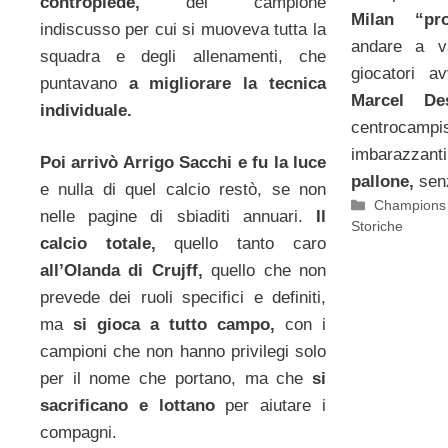
contropiede,
del campione
Milan “pro
indiscusso per cui si muoveva tutta la
andare a va
squadra e degli allenamenti, che
giocatori av
puntavano
a migliorare la tecnica
Marcel Desa
individuale.
centroca
imbarazza
Poi arrivò Arrigo Sacchi e fu la luce
pallone,
senz
e nulla di quel calcio restò, se non
Categorie
Champions
nelle pagine di sbiaditi annuari.
Il
Storiche
calcio totale,
quello tanto caro
all’Olanda di Crujff,
quello che non
prevede dei ruoli specifici e definiti,
ma
si gioca a tutto campo,
con i
campioni che non hanno privilegi solo
per il nome che portano, ma che
si
sacrificano e lottano
per aiutare i
compagni.