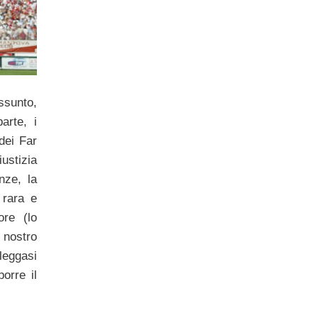
assunto,
arte, i
 dei Far
ustizia
nze, la
 rara e
ore (lo
 nostro
leggasi
orre il