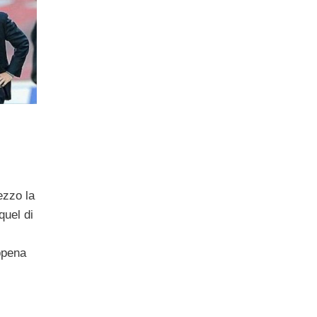
ezzo la
quel di
appena