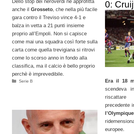
Dello stop dei neroverdi ne approfitta
0: Cruij
anche il
Grosseto
, che nella più facile
gara contro il Treviso vince 4-1 e
balza in vetta a 21 punti insieme
proprio all’Empoli. Non si capisce
come mai una squadra così forte sulla
carta come quella trevigiana si ritrovi
come lo scorso anno in fondo alla
classifica, ma il calcio è bello proprio
perchè è imprevedibile.
Era il 18 
Categorie
Serie B
scendeva i
riscattare
precedente i
l’Olympi
ridemensio
europee.