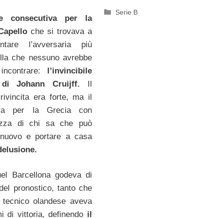
Categorie
Serie B
le consecutiva per la
 Capello
che si trovava a
ntare l’avversaria più
ella che nessuno avrebbe
incontrare:
l’invincibile
 di Johann Cruijff.
Il
rivincita era forte, ma il
iva per la Grecia con
ezza di chi sa che può
i nuovo e portare a casa
delusione.
uel Barcellona godeva di
i del pronostico, tanto che
 il tecnico olandese aveva
i di vittoria, definendo
il