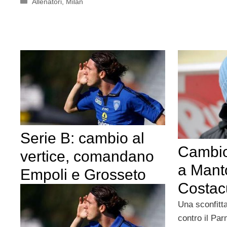
Categorie
Allenatori
,
Milan
Serie B: cambio al
Cambio
vertice, comandano
a Manto
Empoli e Grosseto
Costac
Una sconfitt
contro il Pa