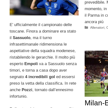
prevedibile.
momento, in 
il Parma in c
ancora più
E’ ufficialmente il campionato delle
Categorie
Allenatori
,
toscane. Finora a dominare era stato
il
Sassuolo
, ma il turno
infrasettimanale ridimensiona le
aspettative della squadra modenese,
ristabilendo le gerarchie. Il molto più
esperto
Empoli
va a Sassuolo senza
timori, e torna a casa dopo aver
segnato
4 incredibili gol
ed essersi
preso la vetta della classifica. In rete
anche
Pozzi
, tornato dall’ennesimo
infortunio.
Milan-B