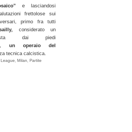
saico”
e lasciandosi
lutazioni frettolose sui
versari, primo fra tutti
illy,
considerato un
mpista dai piedi
nti,
un operaio del
a tecnica calcistica.
 League
,
Milan
,
Partite