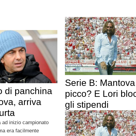
Serie B: Mantova
 di panchina
picco? E Lori blo
va, arriva
gli stipendi
urta
a ad inizio campionato
rma era facilmente