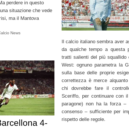
 Ma perdere in questo
una situazione che vede
risi, ma il Mantova
Calcio News
Il calcio italiano sembra aver 
da qualche tempo a questa p
tratti salienti del più squallido
West: ognuno parametra la Gi
sulla base delle proprie esige
correttezza è merce alquanto
chi dovrebbe fare il controll
Sceriffo, per continuare con il
paragone) non ha la forza – 
consenso – sufficiente per imp
rispetto delle regole.
arcellona 4-