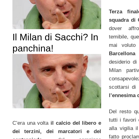
Terza fina
squadra di
dover affro
Il Milan di Sacchi? In
temibile, qu
mai voluto 
panchina!
Barcellona
desiderio di 
Milan part
consapevol
scottarsi d
l’ennesima 
Del resto q
tutti i favor
C’era una volta
il calcio del libero e
alla vigilia
dei terzini, dei marcatori e del
fatto proclam