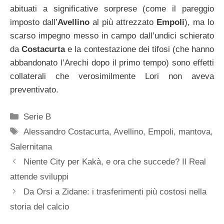
abituati a significative sorprese (come il pareggio
imposto dall’
Avellino
al più attrezzato
Empoli
), ma lo
scarso impegno messo in campo dall’undici schierato
da
Costacurta
e la contestazione dei tifosi (che hanno
abbandonato l’Arechi dopo il primo tempo) sono effetti
collaterali che verosimilmente Lori non aveva
preventivato.
Categorie
Serie B
Tag
Alessandro Costacurta
,
Avellino
,
Empoli
,
mantova
,
Salernitana
Niente City per Kakà, e ora che succede? Il Real
attende sviluppi
Da Orsi a Zidane: i trasferimenti più costosi nella
storia del calcio