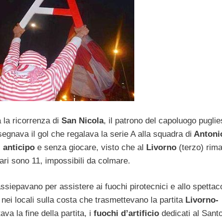
 la ricorrenza di
San Nicola
, il patrono del capoluogo puglie
segnava il gol che regalava la serie A alla squadra di
Antoni
i anticipo
e senza giocare, visto che al
Livorno
(terzo) rim
Bari sono 11, impossibili da colmare.
ssiepavano per assistere ai fuochi pirotecnici e allo spettac
iti nei locali sulla costa che trasmettevano la partita
Livorno-
va la fine della partita, i
fuochi d’artificio
dedicati al Sant