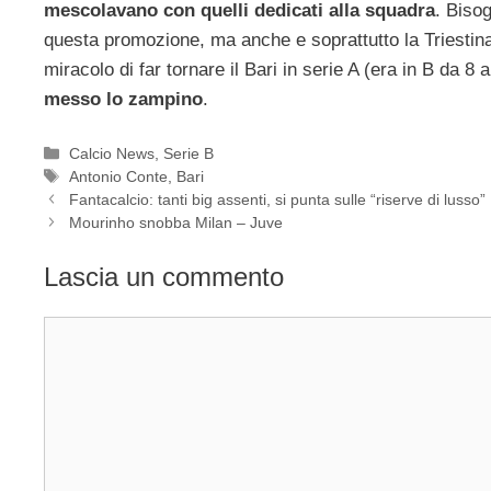
mescolavano con quelli dedicati alla squadra
. Biso
questa promozione, ma anche e soprattutto la Triestina 
miracolo di far tornare il Bari in serie A (era in B da 8 
messo lo zampino
.
Categorie
Calcio News
,
Serie B
Tag
Antonio Conte
,
Bari
Fantacalcio: tanti big assenti, si punta sulle “riserve di lusso”
Mourinho snobba Milan – Juve
Lascia un commento
Commento