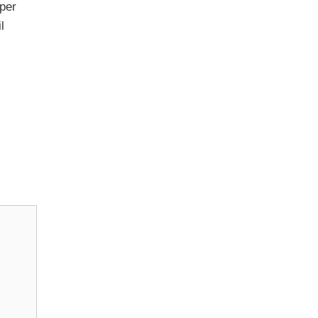
 per
l