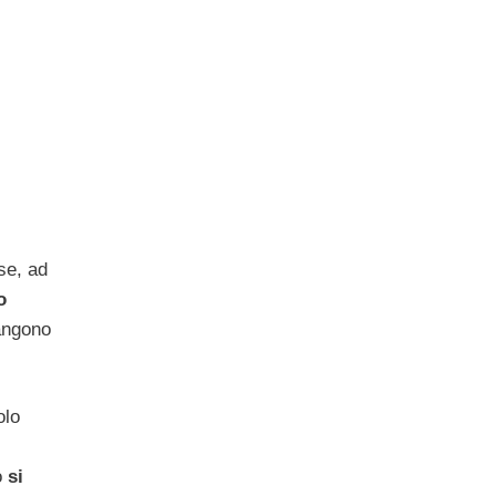
se, ad
o
angono
olo
o
si