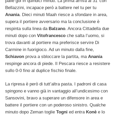
palle gol in quindici minuti. La prima arriva al 31′ con
Bellazzini, incapace però a battere nel tu per tu
Anania
. Dieci minuti Maah riesce a sfondare in area,
supera il portiere avversario ma la conclusione è
respinta sulla linea da
Balzano
. Ancora Cittadella due
minuti dopo con
Vitofrancesco
che salta l’uomo, si
trova davanti al portiere ma preferisce servire Di
Carmine in fuorigioco. Ad un minuto dalla fine,
Schiavon
prova a sbloccare la partita, ma
Anania
respinge ancora di piede. Il Pescara riesce a resistere
sullo 0-0 fino al duplice fischio finale.
La ripresa è però di tutt’altra pasta. I padroni di casa
spingono e vanno già in vantaggio all’undicesimo con
Sansovini, bravo a superare un difensore in area e
battere il portiere con un poderoso sinistro. Qualche
minuto dopo Zeman toglie
Togni
ed entra
Konè
e lo