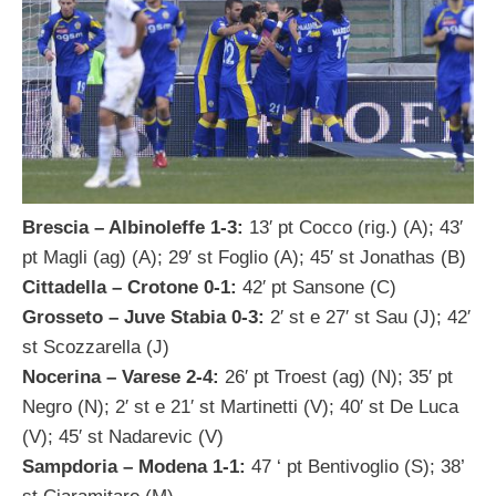
Brescia – Albinoleffe 1-3:
13′ pt Cocco (rig.) (A); 43′
pt Magli (ag) (A); 29′ st Foglio (A); 45′ st Jonathas (B)
Cittadella – Crotone 0-1:
42′ pt Sansone (C)
Grosseto – Juve Stabia 0-3:
2′ st e 27′ st Sau (J); 42′
st Scozzarella (J)
Nocerina – Varese 2-4:
26′ pt Troest (ag) (N); 35′ pt
Negro (N); 2′ st e 21′ st Martinetti (V); 40′ st De Luca
(V); 45′ st Nadarevic (V)
Sampdoria – Modena 1-1:
47 ‘ pt Bentivoglio (S); 38’