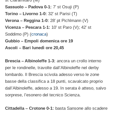
st Ciaramitaro (M)
Sassuolo – Padova 0-1:
7′ st Osuji (P)
Torino – Livorno 1-0:
32′ st Parisi (T)
Verona – Reggina 1-0:
28′ pt Pichlmann (V)
Vicenza – Pescara 1-1:
10′ st Paro (V); 42′ st
Soddimo (P) (
cronaca
)
Gubbio – Empoli domenica ore 19
Ascoli – Bari lunedì ore 20,45
Brescia – Albinoleffe 1-3:
ancora un crollo interno
per le rondinelle, travolte dall’Albinoleffe nel derby
lombardo. Il Brescia scivola adesso verso le zone
basse della classifica a 18 punti, scavalcato proprio
dall’Albinoleffe, adesso a 19. In serata è atteso, salvo
sorprese, l’esonero del tecnico Scienza.
Cittadella – Crotone 0-1:
basta Sansone allo scadere