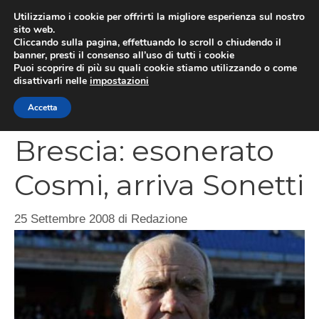
Vai
Utilizziamo i cookie per offrirti la migliore esperienza sul nostro
al
sito web.
MEN
Cliccando sulla pagina, effettuando lo scroll o chiudendo il
contenuto
banner, presti il consenso all’uso di tutti i cookie
Puoi scoprire di più su quali cookie stiamo utilizzando o come
disattivarli nelle
impostazioni
CATEGORIES
Accetta
Brescia: esonerato
Cosmi, arriva Sonetti
25 Settembre 2008
di
Redazione