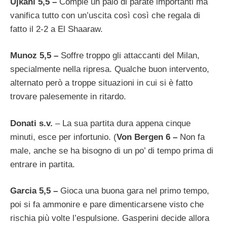
Ujkani 5,5 –
Compie un paio di parate importanti ma
vanifica tutto con un’uscita così così che regala di
fatto il 2-2 a El Shaaraw.
Munoz 5,5 –
Soffre troppo gli attaccanti del Milan,
specialmente nella ripresa. Qualche buon intervento,
alternato però a troppe situazioni in cui si è fatto
trovare palesemente in ritardo.
Donati s.v.
– La sua partita dura appena cinque
minuti, esce per infortunio. (
Von Bergen 6 –
Non fa
male, anche se ha bisogno di un po’ di tempo prima di
entrare in partita.
Garcia 5,5 –
Gioca una buona gara nel primo tempo,
poi si fa ammonire e pare dimenticarsene visto che
rischia più volte l’espulsione. Gasperini decide allora