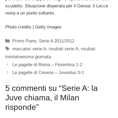
scudetto. Situazione disperata per il Genoa: il Lecce
resta a un punto soltanto.
Photo credits | Getty Images
Categorie
Primo Piano
,
Serie A 2011/2012
Tag
marcatori serie A
,
risultati serie A
,
risultati
trentatreesima giornata
Le pagelle di Roma – Fiorentina 1-2
Le pagelle di Cesena – Juventus 0-1
5 commenti su “Serie A: la
Juve chiama, il Milan
risponde”