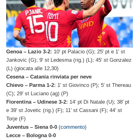
Genoa – Lazio 3-2:
10′ pt Palacio (G); 25′ pt e 1′ st
Jankovic (G); 9′ st Ledesma (rig.) (L); 45′ st Gonzalez
(L) (giocata alle 12,30)
Cesena – Catania rinviata per neve
Chievo – Parma 1-2:
1′ st Giovinco (P); 5′ st Thereau
(C); 29′ st Luciano (ag) (P)
Fiorentina – Udinese 3-2:
14′ pt Di Natale (U); 38′ pt
e 39′ st Jovetic (rig.) (F); 11′ st Cassani (F); 44′ st
Torje (F)
Juventus – Siena 0-0
(
commento
)
Lecce – Bologna 0-0