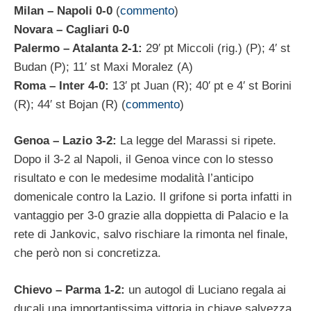
Milan – Napoli 0-0
(
commento
)
Novara – Cagliari 0-0
Palermo – Atalanta 2-1:
29′ pt Miccoli (rig.) (P); 4′ st
Budan (P); 11′ st Maxi Moralez (A)
Roma – Inter 4-0:
13′ pt Juan (R); 40′ pt e 4′ st Borini
(R); 44′ st Bojan (R) (
commento
)
Genoa – Lazio 3-2:
La legge del Marassi si ripete.
Dopo il 3-2 al Napoli, il Genoa vince con lo stesso
risultato e con le medesime modalità l’anticipo
domenicale contro la Lazio. Il grifone si porta infatti in
vantaggio per 3-0 grazie alla doppietta di Palacio e la
rete di Jankovic, salvo rischiare la rimonta nel finale,
che però non si concretizza.
Chievo – Parma 1-2:
un autogol di Luciano regala ai
ducali una importantissima vittoria in chiave salvezza