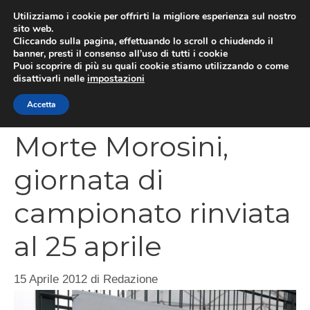
Vai
Utilizziamo i cookie per offrirti la migliore esperienza sul nostro
al
sito web.
MEN
Cliccando sulla pagina, effettuando lo scroll o chiudendo il
contenuto
banner, presti il consenso all’uso di tutti i cookie
Puoi scoprire di più su quali cookie stiamo utilizzando o come
disattivarli nelle
impostazioni
CATEGORIES
Accetta
Morte Morosini,
giornata di
campionato rinviata
al 25 aprile
15 Aprile 2012
di
Redazione