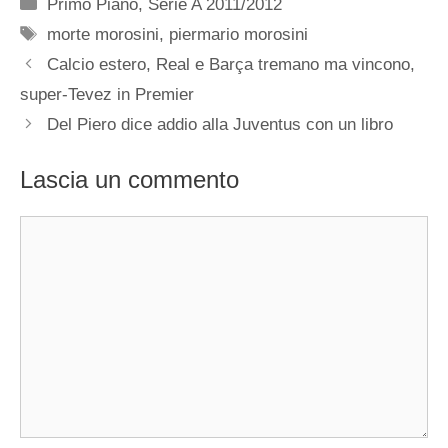
Categorie
Primo Piano
,
Serie A 2011/2012
Tag
morte morosini
,
piermario morosini
Calcio estero, Real e Barça tremano ma vincono,
super-Tevez in Premier
Del Piero dice addio alla Juventus con un libro
Lascia un commento
Commento