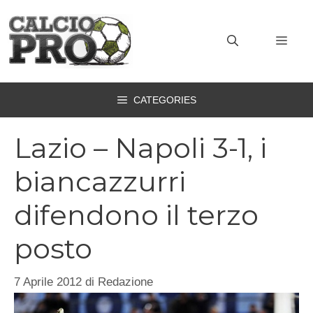
Vai
al
MEN
contenuto
CATEGORIES
Lazio – Napoli 3-1, i
biancazzurri
difendono il terzo
posto
7 Aprile 2012
di
Redazione