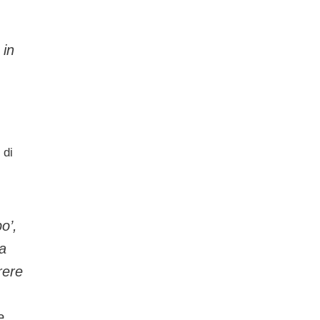
 in
 di
o’,
 a
rere
e