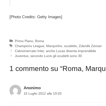
[Photo Credits: Getty Images]
Categorie
Primo Piano
,
Roma
Tag
Champions League
,
Marquinho
,
scudetto
,
Zdeněk Zeman
Calciomercato Inter, anche Lucas diventa imprendibile
Juventus, secondo Lucio gli scudetti sono 30
1 commento su “Roma, Marqui
Anonimo
15 Luglio 2012 alle 19:03