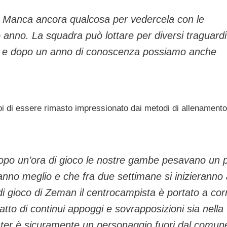
. Manca ancora qualcosa per vedercela con le
o anno. La squadra può lottare per diversi traguardi
ato e dopo un anno di conoscenza possiamo anche
di essere rimasto impressionato dai metodi di allenamento
e dopo un’ora di gioco le nostre gambe pesavano un p
anno meglio e che fra due settimane si inizieranno
 di gioco di Zeman il centrocampista è portato a cor
fatto di continui appoggi e sovrapposizioni sia nella
mister è sicuramente un personaggio fuori dal comun