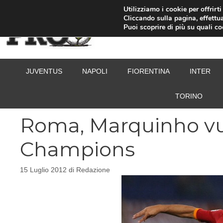
Vai
Utilizziamo i cookie per offrirt
Cliccando sulla pagina, effettua
al
Puoi scoprire di più su quali c
contenuto
JUVENTUS
NAPOLI
FIORENTINA
INTER
TORINO
Roma, Marquinho vu
Champions
15 Luglio 2012
di
Redazione