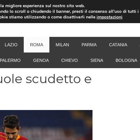
i la migliore esperienza sul nostro sito web.
ndo lo scroll o chiudendo il banner, presti il consenso all’uso di tutti i
ookie stiamo utilizzando o come disattivarli nelle
impostazioni
NEW
LAZIO
ROMA
MILAN
PARMA
CATANIA
PALERMO
GENOA
CHIEVO
SIENA
BOLOGNA
ole scudetto e