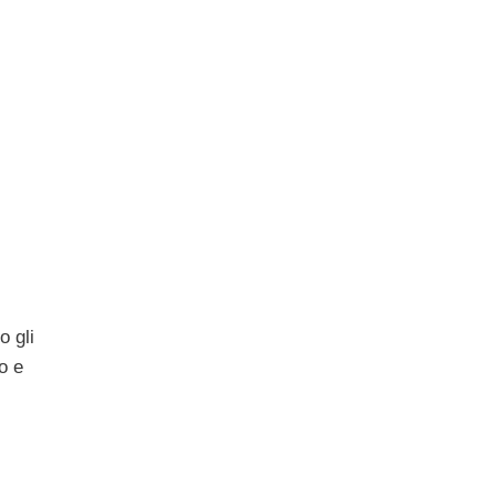
o gli
to e