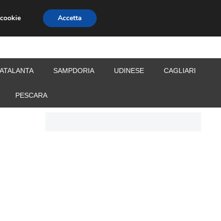
 cookie
Accetta
S
CALCIOMERCATO
ALLENATORI
ATALANTA
SAMPDORIA
UDINESE
CAGLIARI
PESCARA