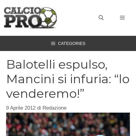
Vai
al
MEN
contenuto
CATEGORIES
Balotelli espulso,
Mancini si infuria: “lo
venderemo!”
9 Aprile 2012
di
Redazione