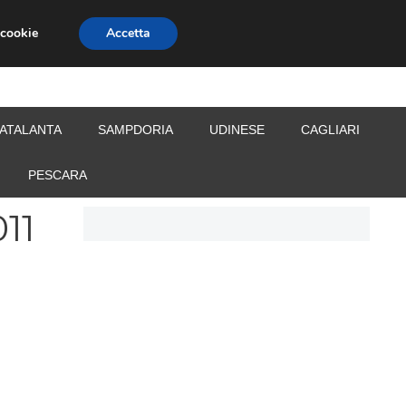
 cookie
Accetta
S
CALCIOMERCATO
ALLENATORI
ATALANTA
SAMPDORIA
UDINESE
CAGLIARI
PESCARA
11