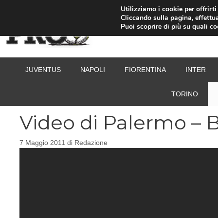
Vai
Utilizziamo i cookie per offrirt
Cliccando sulla pagina, effettua
al
Puoi scoprire di più su quali c
contenuto
JUVENTUS
NAPOLI
FIORENTINA
INTER
TORINO
Video di Palermo – Ba
7 Maggio 2011
di
Redazione