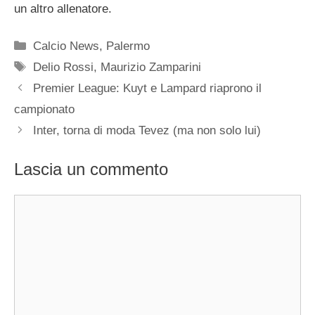
un altro allenatore.
Categorie
Calcio News
,
Palermo
Tag
Delio Rossi
,
Maurizio Zamparini
Premier League: Kuyt e Lampard riaprono il
campionato
Inter, torna di moda Tevez (ma non solo lui)
Lascia un commento
Commento