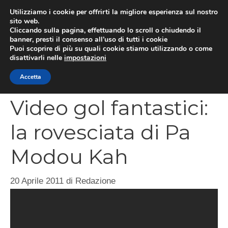
Vai
Utilizziamo i cookie per offrirti la migliore esperienza sul nostro
al
sito web.
MEN
Cliccando sulla pagina, effettuando lo scroll o chiudendo il
contenuto
banner, presti il consenso all’uso di tutti i cookie
Puoi scoprire di più su quali cookie stiamo utilizzando o come
disattivarli nelle
impostazioni
CATEGORIES
Accetta
Video gol fantastici:
la rovesciata di Pa
Modou Kah
20 Aprile 2011
di
Redazione