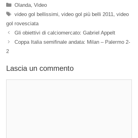
Categorie
Olanda
,
Video
Tag
video gol bellissimi
,
video gol più belli 2011
,
video
gol rovesciata
Gli obiettivi di calciomercato: Gabriel Appelt
Coppa Italia semifinale andata: Milan – Palermo 2-
2
Lascia un commento
Commento