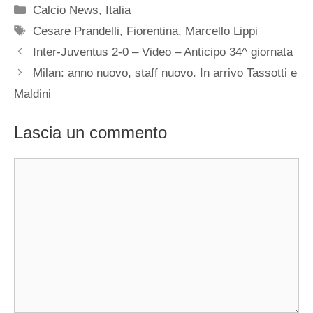
Categorie
Calcio News
,
Italia
Tag
Cesare Prandelli
,
Fiorentina
,
Marcello Lippi
Inter-Juventus 2-0 – Video – Anticipo 34^ giornata
Milan: anno nuovo, staff nuovo. In arrivo Tassotti e
Maldini
Lascia un commento
Commento