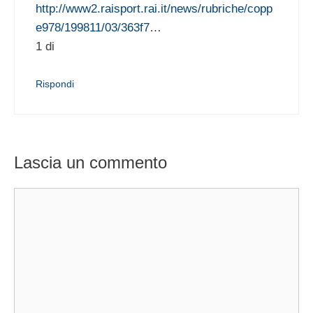
http://www2.raisport.rai.it/news/rubriche/copp
e978/199811/03/363f7
…
1 di
Rispondi
Lascia un commento
Commento