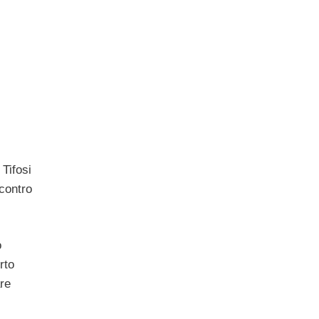
. Tifosi
contro
o
rto
are