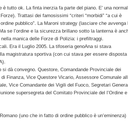
 è tutto ok. La finta inerzia fa parte del piano. E’ una norma
Forze). Trattasi dei famosissimi “criteri “morbidi” “a cui è
i ordine pubblico”. La Maroni strategy (lasciare che avvenga 
 Ma se l’ordine e la sicurezza brillano sotto la lanterna è anc
lla manica delle Forze di Polizia: i prefiltraggi.
cali. Era il Luglio 2005. La tifoseria genoAna si stava
la magistratura sportiva (con cui stava per essere disposta 
A).
eto si dà convegno. Questore, Comandande Provinciale dei
a di Finanza, Vice Questore Vicario, Assessore Comunale al
ale, Vice Comandante dei Vigili del Fuoco, Segretari General
unione supersegreta del Comitato Provinciale del l’Ordine e 
e Romano (uno che in fatto di ordine pubblico è un’eminenza)