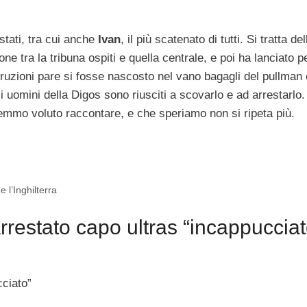
restati, tra cui anche
Ivan
, il più scatenato di tutti. Si tratta dell
ne tra la tribuna ospiti e quella centrale, e poi ha lanciato p
struzioni pare si fosse nascosto nel vano bagagli del pullman
li uomini della Digos sono riusciti a scovarlo e ad arrestarlo
mmo voluto raccontare, e che speriamo non si ripeta più.
l’Inghilterra
rrestato capo ultras “incappucciat
cciato”