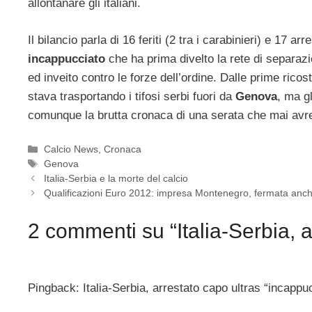
allontanare gli italiani.
Il bilancio parla di 16 feriti (2 tra i carabinieri) e 17 ar
incappucciato
che ha prima divelto la rete di separazio
ed inveito contro le forze dell’ordine. Dalle prime rico
stava trasportando i tifosi serbi fuori da
Genova
, ma g
comunque la brutta cronaca di una serata che mai avre
Categorie
Calcio News
,
Cronaca
Tag
Genova
Italia-Serbia e la morte del calcio
Qualificazioni Euro 2012: impresa Montenegro, fermata anche 
2 commenti su “Italia-Serbia, a
Pingback: Italia-Serbia, arrestato capo ultras “incappu