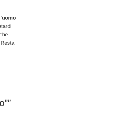
’
uomo
etardi
 che
. Resta
o””