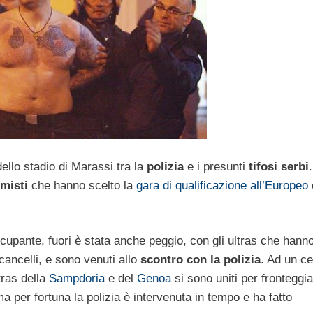
 dello stadio di Marassi tra la
polizia
e i presunti
tifosi serbi
emisti
che hanno scelto la
gara di qualificazione all’Europeo
ccupante, fuori è stata anche peggio, con gli ultras che hann
 cancelli, e sono venuti allo
scontro con la polizia
. Ad un ce
tras della
Sampdoria
e del
Genoa
si sono uniti per fronteggi
a per fortuna la polizia è intervenuta in tempo e ha fatto