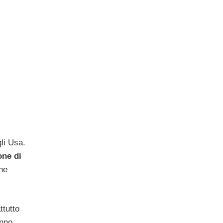
gli Usa.
one di
ene
ttutto
anno