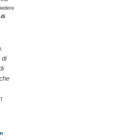
hiedere
 di
.
 di
di
nche
n
in