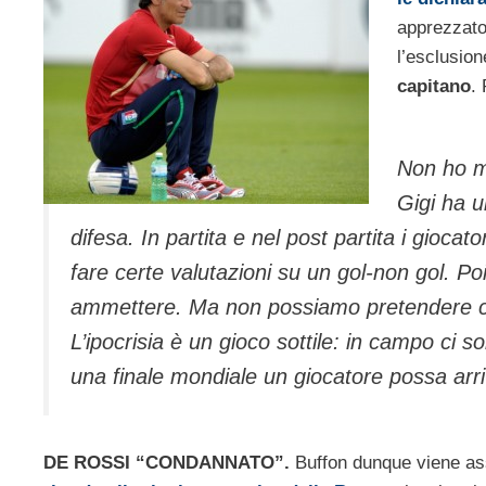
apprezzato 
l’esclusio
capitano
. 
Non ho ma
Gigi ha u
difesa. In partita e nel post partita i gioca
fare certe valutazioni su un gol-non gol. P
ammettere. Ma non possiamo pretendere che i
L’ipocrisia è un gioco sottile: in campo ci 
una finale mondiale un giocatore possa arr
DE ROSSI “CONDANNATO”.
Buffon dunque viene ass