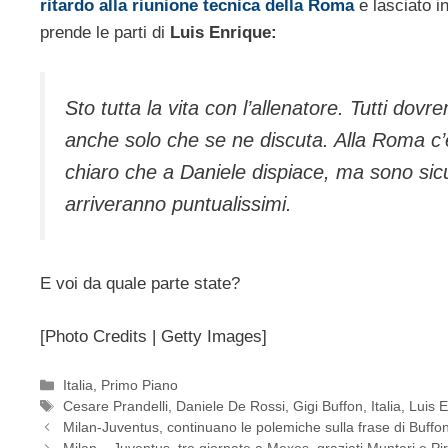
ritardo alla riunione tecnica della Roma
e lasciato in
prende le parti di
Luis Enrique:
Sto tutta la vita con l’allenatore. Tutti do
anche solo che se ne discuta. Alla Roma c’
chiaro che a Daniele dispiace, ma sono sicu
arriveranno puntualissimi.
E voi da quale parte state?
[Photo Credits | Getty Images]
Categorie
Italia
,
Primo Piano
Tag
Cesare Prandelli
,
Daniele De Rossi
,
Gigi Buffon
,
Italia
,
Luis 
Milan-Juventus, continuano le polemiche sulla frase di Buffo