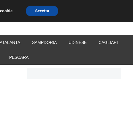
 cookie
Accetta
S
CALCIOMERCATO
ALLENATORI
ATALANTA
SAMPDORIA
UDINESE
CAGLIARI
PESCARA