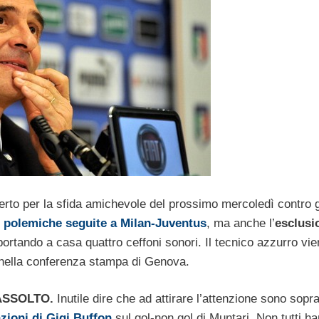
 certo per la sfida amichevole del prossimo mercoledì contro 
di polemiche seguite a Milan-Juventus
, ma anche l’
esclusi
riportando a casa quattro ceffoni sonori. Il tecnico azzurro vi
 nella conferenza stampa di Genova.
ASSOLTO.
Inutile dire che ad attirare l’attenzione sono sopra
azioni di Gigi Buffon
sul gol-non gol di Muntari. Non tutti h