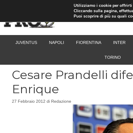
Vai
Utilizziamo i cookie per offrirt
Cliccando sulla pagina, effettua
al
Puoi scoprire di più su quali c
contenuto
JUVENTUS
NAPOLI
FIORENTINA
INTER
TORINO
Cesare Prandelli dif
Enrique
27 Febbraio 2012
di
Redazione