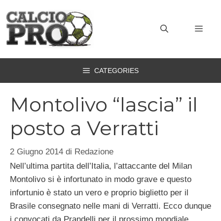
Vai
al
MEN
contenuto
CATEGORIES
Montolivo “lascia” il
posto a Verratti
2 Giugno 2014
di
Redazione
Nell’ultima partita dell’Italia, l’attaccante del Milan
Montolivo si è infortunato in modo grave e questo
infortunio è stato un vero e proprio biglietto per il
Brasile consegnato nelle mani di Verratti. Ecco dunque
i convocati da Prandelli per il prossimo mondiale.