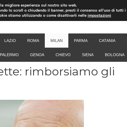
i la migliore esperienza sul nostro sito web.
ndo lo scroll o chiudendo il banner, presti il consenso all’uso di tutti i
ookie stiamo utilizzando o come disattivarli nelle
impostazioni
NEW
LAZIO
ROMA
MILAN
PARMA
CATANIA
PALERMO
GENOA
CHIEVO
SIENA
BOLOGNA
ette: rimborsiamo gli