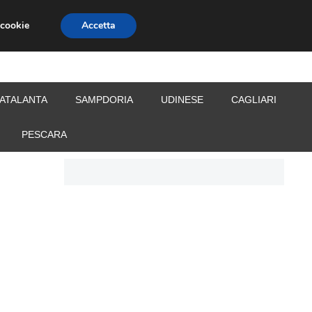
 cookie
Accetta
S
CALCIOMERCATO
ALLENATORI
ATALANTA
SAMPDORIA
UDINESE
CAGLIARI
PESCARA