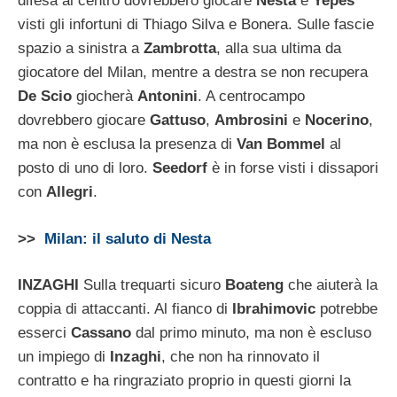
difesa al centro dovrebbero giocare
Nesta
e
Yepes
visti gli infortuni di Thiago Silva e Bonera. Sulle fascie
spazio a sinistra a
Zambrotta
, alla sua ultima da
giocatore del Milan, mentre a destra se non recupera
De Scio
giocherà
Antonini
. A centrocampo
dovrebbero giocare
Gattuso
,
Ambrosini
e
Nocerino
,
ma non è esclusa la presenza di
Van Bommel
al
posto di uno di loro.
Seedorf
è in forse visti i dissapori
con
Allegri
.
>>
Milan: il saluto di Nesta
INZAGHI
Sulla trequarti sicuro
Boateng
che aiuterà la
coppia di attaccanti. Al fianco di
Ibrahimovic
potrebbe
esserci
Cassano
dal primo minuto, ma non è escluso
un impiego di
Inzaghi
, che non ha rinnovato il
contratto e ha ringraziato proprio in questi giorni la