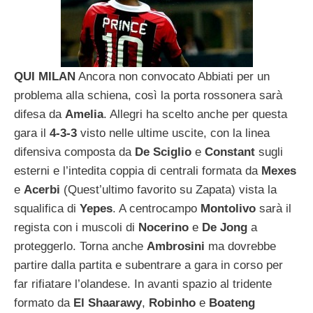
QUI MILAN
Ancora non convocato Abbiati per un
problema alla schiena, così la porta rossonera sarà
difesa da
Amelia
. Allegri ha scelto anche per questa
gara il
4-3-3
visto nelle ultime uscite, con la linea
difensiva composta da
De Sciglio
e
Constant
sugli
esterni e l’intedita coppia di centrali formata da
Mexes
e
Acerbi
(Quest’ultimo favorito su Zapata) vista la
squalifica di
Yepes
. A centrocampo
Montolivo
sarà il
regista con i muscoli di
Nocerino
e
De Jong
a
proteggerlo. Torna anche
Ambrosini
ma dovrebbe
partire dalla partita e subentrare a gara in corso per
far rifiatare l’olandese. In avanti spazio al tridente
formato da
El Shaarawy
,
Robinho
e
Boateng