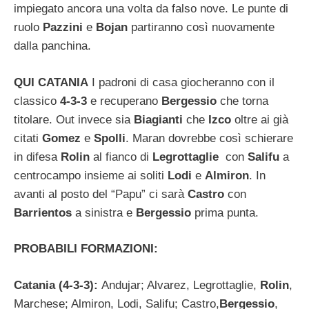
impiegato ancora una volta da falso nove. Le punte di
ruolo
Pazzini
e
Bojan
partiranno così nuovamente
dalla panchina.
QUI CATANIA
I padroni di casa giocheranno con il
classico
4-3-3
e recuperano
Bergessio
che torna
titolare. Out invece sia
Biagianti
che
Izco
oltre ai già
citati
Gomez
e
Spolli
. Maran dovrebbe così schierare
in difesa
Rolin
al fianco di
Legrottaglie
con
Salifu
a
centrocampo insieme ai soliti
Lodi
e
Almiron
. In
avanti al posto del “Papu” ci sarà
Castro
con
Barrientos
a sinistra e
Bergessio
prima punta.
PROBABILI FORMAZIONI:
Catania (4-3-3):
Andujar; Alvarez, Legrottaglie,
Rolin
,
Marchese; Almiron, Lodi, Salifu; Castro,
Bergessio
,