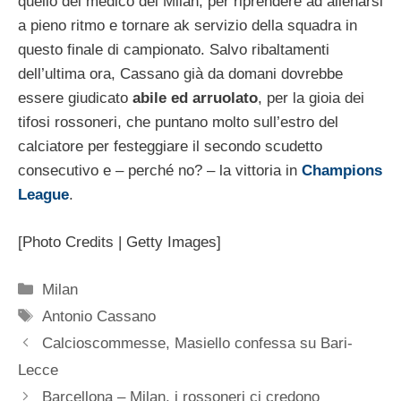
quello del medico del Milan, per riprendere ad allenarsi
a pieno ritmo e tornare ak servizio della squadra in
questo finale di campionato. Salvo ribaltamenti
dell’ultima ora, Cassano già da domani dovrebbe
essere giudicato
abile ed arruolato
, per la gioia dei
tifosi rossoneri, che puntano molto sull’estro del
calciatore per festeggiare il secondo scudetto
consecutivo e – perché no? – la vittoria in
Champions
League
.
[Photo Credits | Getty Images]
Categorie
Milan
Tag
Antonio Cassano
Calcioscommesse, Masiello confessa su Bari-
Lecce
Barcellona – Milan, i rossoneri ci credono