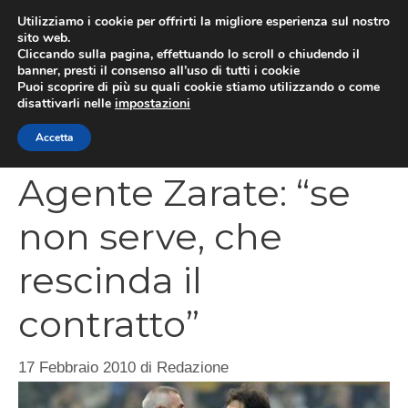
Vai
Utilizziamo i cookie per offrirti la migliore esperienza sul nostro
al
sito web.
MEN
Cliccando sulla pagina, effettuando lo scroll o chiudendo il
contenuto
banner, presti il consenso all’uso di tutti i cookie
Puoi scoprire di più su quali cookie stiamo utilizzando o come
disattivarli nelle
impostazioni
CATEGORIES
Accetta
Agente Zarate: “se
non serve, che
rescinda il
contratto”
17 Febbraio 2010
di
Redazione