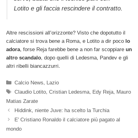
Lotito e gli faccia rescindere il contratto.
Altre rescissioni all’orizzonte? Visto che dopotutto il
calciatore si trova bene a Roma, e Lotito a dir poco
lo
adora
, forse Reja farebbe bene a non far scoppiare
un
altro scandalo
, dopo quelli di Ledesma, Pandev e gli
altri ribelli biancazzurri.
Categorie
Calcio News
,
Lazio
Tag
Claudio Lotito
,
Cristian Ledesma
,
Edy Reja
,
Mauro
Matias Zarate
Hiddink, niente Juve: ha scelto la Turchia
E’ Cristiano Ronaldo il calciatore più pagato al
mondo