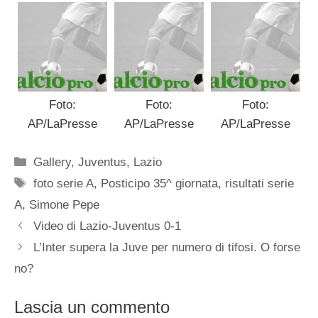
Foto:
Foto:
Foto:
AP/LaPresse
AP/LaPresse
AP/LaPresse
Categorie
Gallery
,
Juventus
,
Lazio
Tag
foto serie A
,
Posticipo 35^ giornata
,
risultati serie
A
,
Simone Pepe
Video di Lazio-Juventus 0-1
L’Inter supera la Juve per numero di tifosi. O forse
no?
Lascia un commento