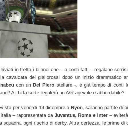
hiviati in fretta i bilanci che – a conti fatti – regalano sorris
 la cavalcata dei giallorossi dopo un inizio drammatico a
rnabeu
con un
Del Piero
stellare -, è già tempo di conti l
rano? A chi la sorte regalerà un A/R agevole e abbordabile?
 previsto per venerdì 19 dicembre a
Nyon
, saranno partite di 
l’Italia – rappresentata da
Juventus, Roma e Inter
– eviter
 squadra, ogni rischio di derby. Altra certezza, le prime di 