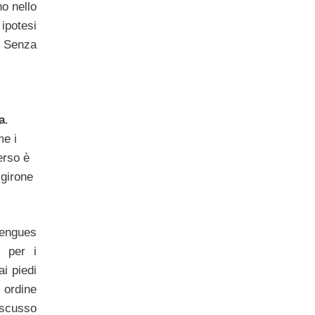
o nello
ipotesi
. Senza
a
.
me i
erso è
girone
rengues
e per i
i piedi
 ordine
iscusso