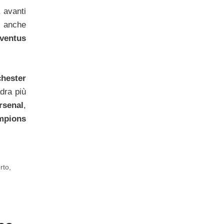
 avanti
e anche
ventus
chester
dra più
rsenal
,
pions
rto
,