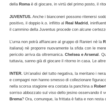
della
Roma
è di giocare, in virtù del primo posto, il rit
JUVENTUS.
Anche i bianconeri possono ritenersi soddi
positivo, il doppio k.o. inflitto al
Real Madrid
, ininfluen
il cammino della Juventus procede con alcune certezz
L’urna non potrà affiancare al gruppo di Ranieri nè la
R
italiana) nè proporre nuovamente la sfida con le mere
pericolo arriva da oltremanica.
Chelsea e Arsenal
. Qu
tuttavia, sanno già di giocare il ritorno in casa. Le altre
INTER.
Un’analisi del tutto negativa, la meritano i nera
e compagni non hanno smesso di collezionare figuracce 
nella scorsa stagione era costata la panchina a
Rober
sorriso abbozzato sul viso dello jesino osservando il v
Brema
? Ora, comunque, la frittata è fatta e non resta