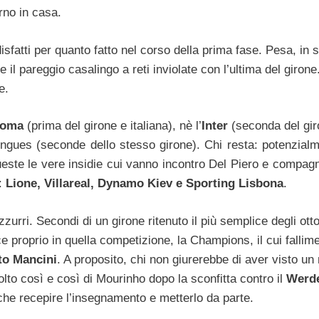
orno in casa.
sfatti per quanto fatto nel corso della prima fase. Pesa, in 
te il pareggio casalingo a reti inviolate con l’ultima del girone
e.
oma
(prima del girone e italiana), nè l’
Inter
(seconda del gi
ngues (seconde dello stesso girone). Chi resta: potenzialme
este le vere insidie cui vanno incontro Del Piero e compagn
:
Lione, Villareal, Dynamo Kiev e Sporting Lisbona
.
zzurri. Secondi di un girone ritenuto il più semplice degli otto
proprio in quella competizione, la Champions, il cui fallim
to Mancini
. A proposito, chi non giurerebbe di aver visto u
olto così e così di Mourinho dopo la sconfitta contro il
Werd
 che recepire l’insegnamento e metterlo da parte.