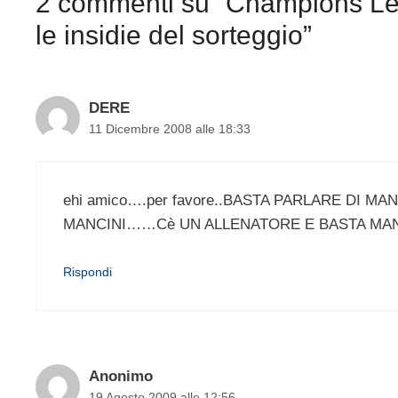
2 commenti su “Champions Lea
le insidie del sorteggio”
DERE
11 Dicembre 2008 alle 18:33
ehi amico….per favore..BASTA PARLARE DI M
MANCINI……Cè UN ALLENATORE E BASTA MAN
Rispondi
Anonimo
19 Agosto 2009 alle 12:56