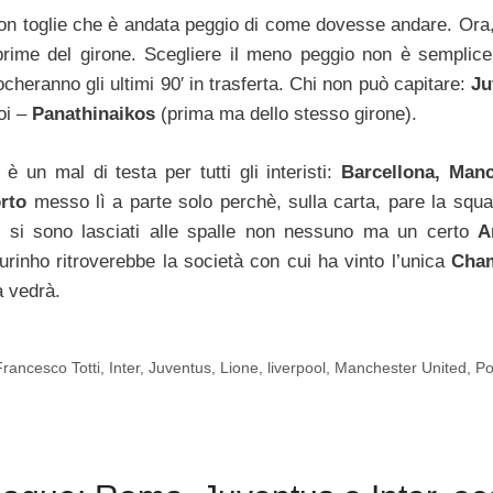
on toglie che è andata peggio di come dovesse andare. Ora,
e prime del girone. Scegliere il meno peggio non è semplic
iocheranno gli ultimi 90′ in trasferta. Chi non può capitare:
Ju
oi –
Panathinaikos
(prima ma dello stesso girone).
è un mal di testa per tutti gli interisti:
Barcellona, Man
rto
messo lì a parte solo perchè, sulla carta, pare la squa
i si sono lasciati alle spalle non nessuno ma un certo
A
urinho ritroverebbe la società con cui ha vinto l’unica
Cham
à vedrà.
Francesco Totti
,
Inter
,
Juventus
,
Lione
,
liverpool
,
Manchester United
,
Po