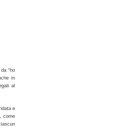
i da “ho
nche in
egati al
andata e
à, come
ciascun