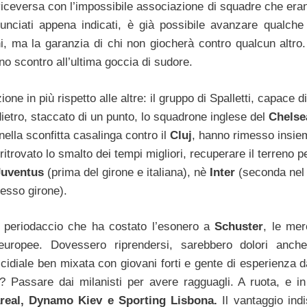
viceversa con l’impossibile associazione di squadre che eran
nciati appena indicati, è già possibile avanzare qualche 
i, ma la garanzia di chi non giocherà contro qualcun altro
no scontro all’ultima goccia di sudore.
e in più rispetto alle altre: il gruppo di Spalletti, capace di
ietro, staccato di un punto, lo squadrone inglese del
Chelse
lla sconfitta casalinga contro il
Cluj
, hanno rimesso insie
itrovato lo smalto dei tempi migliori, recuperare il terreno p
uventus
(prima del girone e italiana), nè
Inter
(seconda nel 
esso girone).
l periodaccio che ha costato l’esonero a
Schuster
, le me
uropee. Dovessero riprendersi, sarebbero dolori anch
idiale ben mixata con giovani forti e gente di esperienza da
? Passare dai milanisti per avere ragguagli. A ruota, e in
lareal, Dynamo Kiev e Sporting Lisbona.
Il vantaggio ind