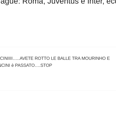
gue: Roma, Juventus e Inter, ec
ANCINIIII…..AVETE ROTTO LE BALLE TRA MOURINHO E
CINI è PASSATO….STOP