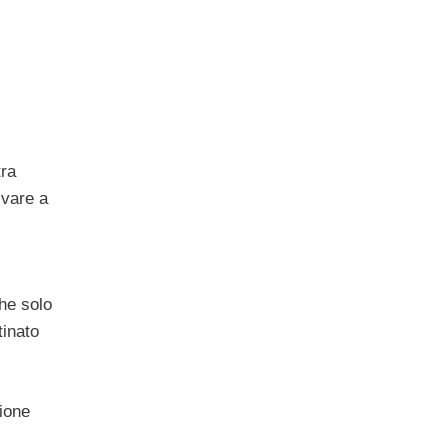
tra
ivare a
che solo
tinato
ione