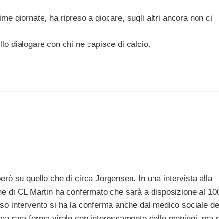
me giornate, ha ripreso a giocare, sugli altri ancora non ci
lo dialogare con chi ne capisce di calcio.
erò su quello che di circa Jorgensen. In una intervista alla
one di CL Martin ha confermato che sarà a disposizione al 1
tesso intervento si ha la conferma anche dal medico sociale de
“una rara forma virale con interessamento delle meningi, ma 