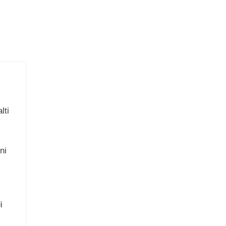
lti
ni
i