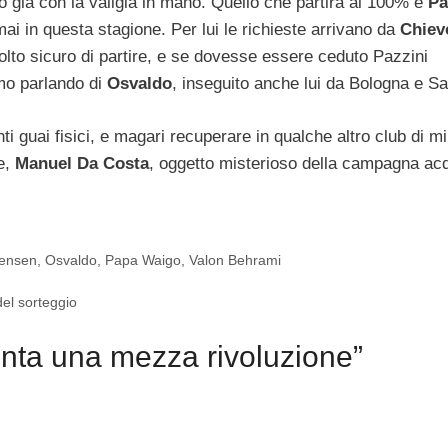
no già con la valigia in mano. Quello che partirà al 100% è
Pa
mai in questa stagione. Per lui le richieste arrivano da
Chiev
olto sicuro di partire, e se dovesse essere ceduto Pazzini
amo parlando di
Osvaldo
, inseguito anche lui da Bologna e S
ti guai fisici, e magari recuperare in qualche altro club di m
te,
Manuel Da Costa
, oggetto misterioso della campagna acq
gensen
,
Osvaldo
,
Papa Waigo
,
Valon Behrami
el sorteggio
onta una mezza rivoluzione”