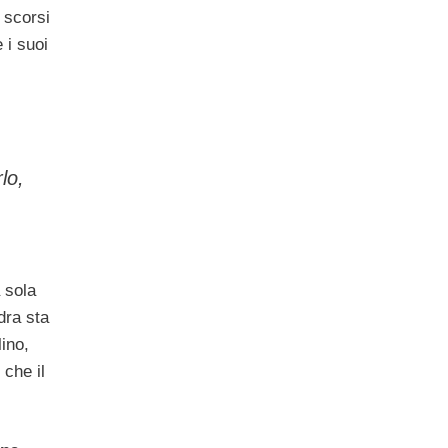
i scorsi
 i suoi
lo,
 sola
dra sta
lino,
 che il