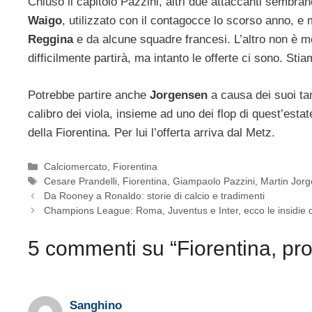
Chiuso il capitolo Pazzini, altri due attaccanti sembra
Waigo
, utilizzato con il contagocce lo scorso anno, e 
Reggina
e da alcune squadre francesi. L’altro non è m
difficilmente partirà, ma intanto le offerte ci sono. Sti
Potrebbe partire anche
Jorgensen
a causa dei suoi tan
calibro dei viola, insieme ad uno dei flop di quest’esta
della Fiorentina. Per lui l’offerta arriva dal Metz.
Categorie
Calciomercato
,
Fiorentina
Tag
Cesare Prandelli
,
Fiorentina
,
Giampaolo Pazzini
,
Martin Jor
Da Rooney a Ronaldo: storie di calcio e tradimenti
Champions League: Roma, Juventus e Inter, ecco le insidie d
5 commenti su “Fiorentina, pr
Sanghino