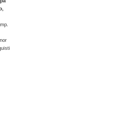
pa
o,
amp.
inor
uisti