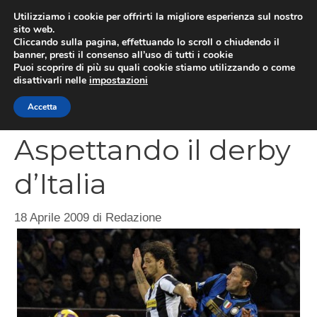
Vai
Utilizziamo i cookie per offrirti la migliore esperienza sul nostro
al
sito web.
MEN
Cliccando sulla pagina, effettuando lo scroll o chiudendo il
contenuto
banner, presti il consenso all’uso di tutti i cookie
Puoi scoprire di più su quali cookie stiamo utilizzando o come
disattivarli nelle
impostazioni
CATEGORIES
Accetta
Aspettando il derby
d’Italia
18 Aprile 2009
di
Redazione