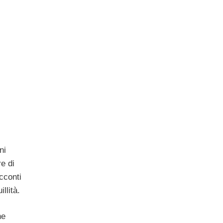
ni
e di
acconti
llità.
he