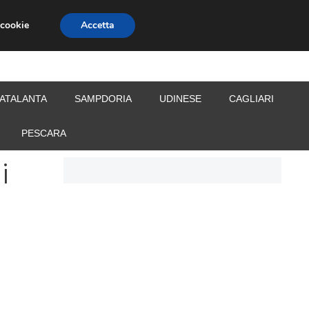
 cookie
Accetta
S
CALCIOMERCATO
ALLENATORI
ATALANTA
SAMPDORIA
UDINESE
CAGLIARI
PESCARA
i