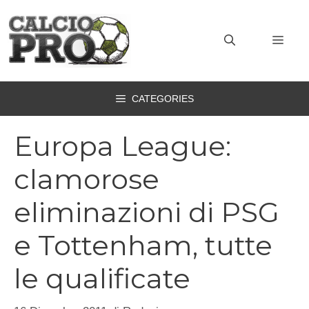
Vai
al
MEN
contenuto
CATEGORIES
Europa League:
clamorose
eliminazioni di PSG
e Tottenham, tutte
le qualificate