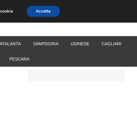
 cookie
Accetta
S
CALCIOMERCATO
ALLENATORI
ATALANTA
SAMPDORIA
UDINESE
CAGLIARI
PESCARA