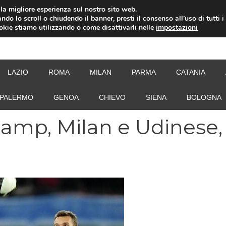
i la migliore esperienza sul nostro sito web.
ndo lo scroll o chiudendo il banner, presti il consenso all’uso di tutti i
ookie stiamo utilizzando o come disattivarli nelle
impostazioni
NEW
LAZIO
ROMA
MILAN
PARMA
CATANIA
PALERMO
GENOA
CHIEVO
SIENA
BOLOGNA
Samp, Milan e Udinese,