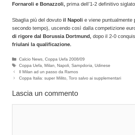
Fornaroli e Bonazzoli,
prima dell’1-2 definitivo siglat
Sbaglia più del dovuto
il Napoli
e viene puntualmente 
secondo tempo), uscendo così dalla competizione euro
di rigore dal Borussia Dortmund,
dopo il 2-0 conqui
friulani la qualificazione.
Categorie
Calcio News
,
Coppa Uefa 2008/09
Tag
Coppa Uefa
,
Milan
,
Napoli
,
Sampdoria
,
Udinese
Il Milan ad un passo da Ramos
Coppa Italia: super Milito, Toro salvo ai supplementari
Lascia un commento
Commento