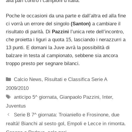
alla pari contro i campioni d’Italia.
Poche le occasioni da una parte e dall’altra ed alla fine
ci vorrà un errore del singolo
(Santon)
a cambiare il
risultato di parità. Di
Pazzini
l’unica rete dell’incontro,
che proietta i liguri a quota 15, lasciando i nerazzurri a
13 punti. E domani la Juve avrà la possibilità di
balzare in testa al campionato, sebbene sia ancora
troppo presto per segnare bilanci.
Categorie
Calcio News
,
Risultati e Classifica Serie A
2009/2010
Tag
anticipo 5^ giornata
,
Gianpaolo Pazzini
,
Inter
,
Juventus
Serie B 7^ giornata: Troianiello e Frosinone, due
realtà! Bianchi al sesto gol, Empoli e Lecce in rimonta.