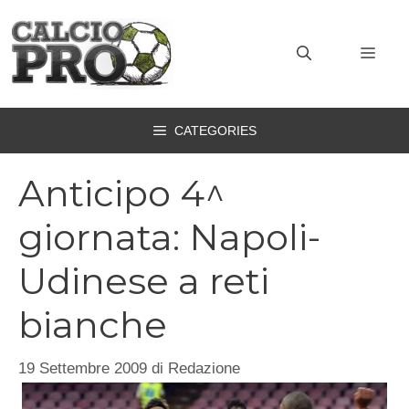
Vai
al
MEN
contenuto
CATEGORIES
Anticipo 4^
giornata: Napoli-
Udinese a reti
bianche
19 Settembre 2009
di
Redazione