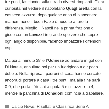
tre punti, lasciando sulla strada diversi rimpianti. C’era
curiosità nel vedere il napoletano
Quagliarella
con la
casacca azzurra, dopo qualche anno di bianconero,
ma nemmeno il buon Fabio è riuscito a fare la
differenza. Meglio il Napoli nella prima frazione di
gioco con un
Lavezzi
in grande spolvero che copre
ogni angolo disponibile, facendo impazzire i difensori
ospiti.
Ma poi al minuto 39′ è
l’Udinese
ad andare in gol con
Di Natale, annullato poi per un fuorigioco a dir poco
dubbio. Nella ripresa i padroni di casa hanno cercato
ancora di portare a casa i tre punti, ma alla fine sarà
0-0, che porta i friulani a quota 5 e gli azzurri a 4,
mentre la panchina di
Donadoni
comincia a traballare.
Categorie
Calcio News
,
Risultati e Classifica Serie A