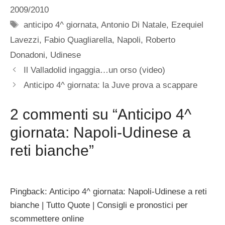
2009/2010
Tag
anticipo 4^ giornata
,
Antonio Di Natale
,
Ezequiel
Lavezzi
,
Fabio Quagliarella
,
Napoli
,
Roberto
Donadoni
,
Udinese
Il Valladolid ingaggia…un orso (video)
Anticipo 4^ giornata: la Juve prova a scappare
2 commenti su “Anticipo 4^
giornata: Napoli-Udinese a
reti bianche”
Pingback: Anticipo 4^ giornata: Napoli-Udinese a reti
bianche | Tutto Quote | Consigli e pronostici per
scommettere online