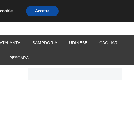
 cookie
Accetta
S
CALCIOMERCATO
ALLENATORI
ATALANTA
SAMPDORIA
UDINESE
CAGLIARI
PESCARA