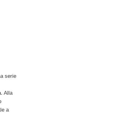
a serie
. Alla
o
le a