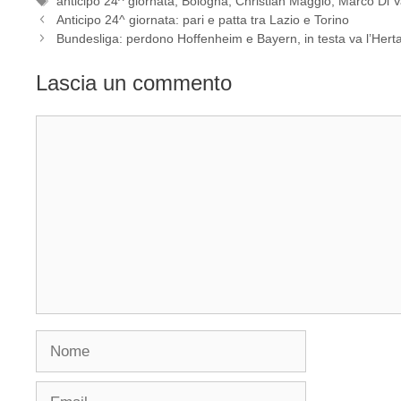
anticipo 24^ giornata
,
Bologna
,
Christian Maggio
,
Marco Di V
Anticipo 24^ giornata: pari e patta tra Lazio e Torino
Bundesliga: perdono Hoffenheim e Bayern, in testa va l’Hert
Lascia un commento
Commento
Nome
Email