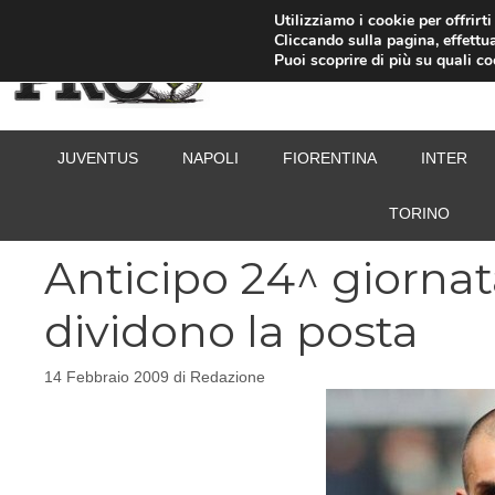
Vai
Utilizziamo i cookie per offrirt
Cliccando sulla pagina, effettua
al
Puoi scoprire di più su quali c
contenuto
JUVENTUS
NAPOLI
FIORENTINA
INTER
TORINO
Anticipo 24^ giornat
dividono la posta
14 Febbraio 2009
di
Redazione