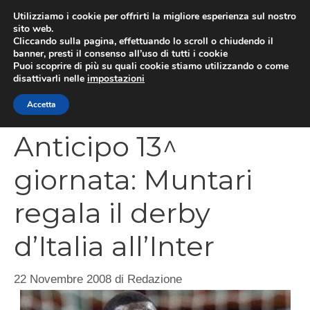
Vai
Utilizziamo i cookie per offrirti la migliore esperienza sul nostro
al
sito web.
MEN
Cliccando sulla pagina, effettuando lo scroll o chiudendo il
contenuto
banner, presti il consenso all’uso di tutti i cookie
Puoi scoprire di più su quali cookie stiamo utilizzando o come
disattivarli nelle
impostazioni
CATEGORIES
Accetta
Anticipo 13^
giornata: Muntari
regala il derby
d’Italia all’Inter
22 Novembre 2008
di
Redazione