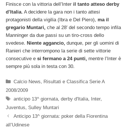
Finisce con la vittoria dell’Inter
il tanto atteso derby
d’Italia.
A decidere la gara non i tanto attesi
protagonisti della vigilia (Ibra e Del Piero),
ma il
gregario Muntari,
che al 28′ del secondo tempo infila
Manninger da due passi su un tiro-cross dello
svedese.
Niente aggancio,
dunque, per gli uomini di
Ranieri che interrompono la serie di sette vittorie
consecutive e
si fermano a 24 punti,
mentre l’Inter è
sempre più sola in testa con 30.
Categorie
Calcio News
,
Risultati e Classifica Serie A
2008/2009
Tag
anticipo 13^ giornata
,
derby d'Italia
,
Inter
,
Juventus
,
Sulley Muntari
Anticipo 13^ giornata: poker della Fiorentina
all’Udinese