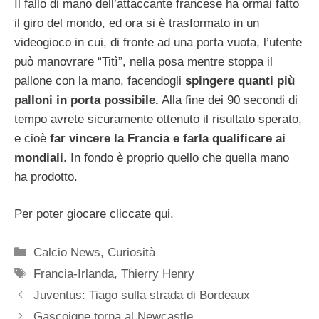
Il fallo di mano dell’attaccante francese ha ormai fatto
il giro del mondo, ed ora si è trasformato in un
videogioco in cui, di fronte ad una porta vuota, l’utente
può manovrare “Titì”, nella posa mentre stoppa il
pallone con la mano, facendogli
spingere quanti più
palloni in porta possibile.
Alla fine dei 90 secondi di
tempo avrete sicuramente ottenuto il risultato sperato,
e cioè
far vincere la Francia e farla qualificare ai
mondiali
. In fondo è proprio quello che quella mano
ha prodotto.
Per poter giocare cliccate qui.
Categorie
Calcio News
,
Curiosità
Tag
Francia-Irlanda
,
Thierry Henry
Juventus: Tiago sulla strada di Bordeaux
Gascoigne torna al Newcastle