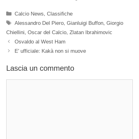
Categorie
Calcio News
,
Classifiche
Tag
Alessandro Del Piero
,
Gianluigi Buffon
,
Giorgio
Chiellini
,
Oscar del Calcio
,
Zlatan Ibrahimovic
Osvaldo al West Ham
E’ ufficiale: Kakà non si muove
Lascia un commento
Commento