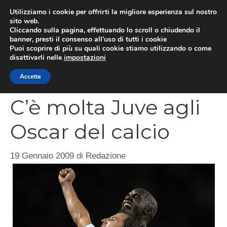
Vai
Utilizziamo i cookie per offrirti la migliore esperienza sul nostro
al
sito web.
MEN
Cliccando sulla pagina, effettuando lo scroll o chiudendo il
contenuto
banner, presti il consenso all’uso di tutti i cookie
Puoi scoprire di più su quali cookie stiamo utilizzando o come
disattivarli nelle
impostazioni
CATEGORIES
Accetta
C’è molta Juve agli
Oscar del calcio
19 Gennaio 2009
di
Redazione