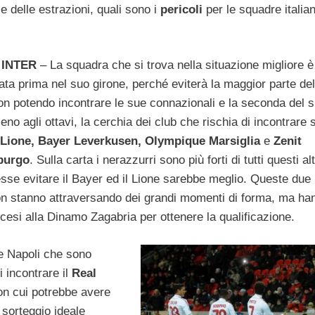
 delle estrazioni, quali sono i
pericoli
per le squadre italian
 INTER
– La squadra che si trova nella situazione migliore è 
ata prima nel suo girone, perché eviterà la maggior parte del
on potendo incontrare le sue connazionali e la seconda del 
eno agli ottavi, la cerchia dei club che rischia di incontrare s
 Lione, Bayer Leverkusen, Olympique Marsiglia
e
Zenit
burgo
. Sulla carta i nerazzurri sono più forti di tutti questi alt
sse evitare il Bayer ed il Lione sarebbe meglio. Queste due
n stanno attraversando dei grandi momenti di forma, ma ha
rancesi alla Dinamo Zagabria per ottenere la qualificazione.
e Napoli che sono
i incontrare il
Real
on cui potrebbe avere
 sorteggio ideale