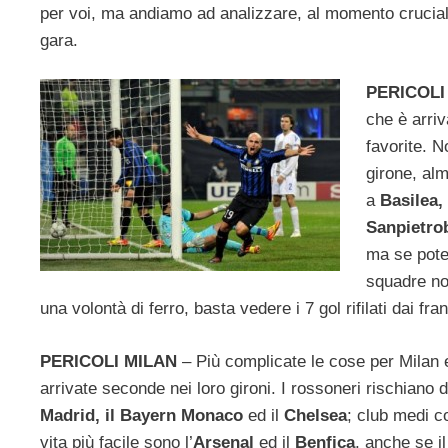
per voi, ma andiamo ad analizzare, al momento cruciale
gara.
PERICOLI
che è arriv
favorite. N
girone, alm
a
Basilea,
Sanpietro
ma se pote
squadre no
una volontà di ferro, basta vedere i 7 gol rifilati dai f
PERICOLI MILAN
– Più complicate le cose per Milan 
arrivate seconde nei loro gironi. I rossoneri rischiano d
Madrid, il Bayern Monaco
ed il
Chelsea
; club medi c
vita più facile sono l’
Arsenal
ed il
Benfica
, anche se il