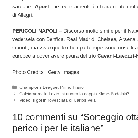
sarebbe l’
Apoel
che tecnicamente è chiaramente molto 
di Allegri.
PERICOLI NAPOLI
– Discorso molto simile per il Nap
vedersela con Benfica, Real Madrid, Chelsea, Arsenal
ciprioti, ma visto quello che i partenopei sono riusciti
europee a dover avere paura del trio
Cavani-Lavezzi
Photo Credits | Getty Images
Categorie
Champions League
,
Primo Piano
Calciomercato Lazio: si riunirà la coppia Klose-Podolski?
Video: il gol in rovesciata di Carlos Vela
10 commenti su “Sorteggio ot
pericoli per le italiane”