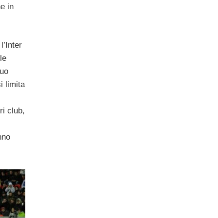
e in
l’Inter
le
suo
i limita
ri club,
nno