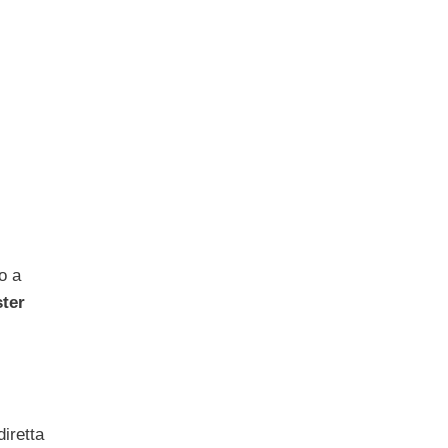
co a
ter
diretta